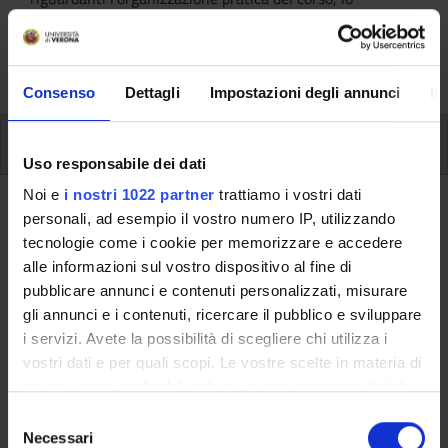
svolgimento delle attività didattiche, le opportunità
formative e i contatti utili durante tutto il percorso di
studi, fino al conseguimento del titolo finale.
Consenso
Dettagli
Impostazioni degli annunci
In
Ulteriori attività formative
Uso responsabile dei dati
Noi e
i nostri 1022 partner
trattiamo i vostri dati
Ritorna a ulteriori attività formative
personali, ad esempio il vostro numero IP, utilizzando
tecnologie come i cookie per memorizzare e accedere
Lab.: Willem c. vis international
alle informazioni sul vostro dispositivo al fine di
commercial arbitration moot -
pubblicare annunci e contenuti personalizzati, misurare
preparazione (2 cfu)
gli annunci e i contenuti, ricercare il pubblico e sviluppare
i servizi. Avete la possibilità di scegliere chi utilizza i
Codice insegnamento
Crediti
vostri dati e per quali scopi. Le vostre scelte in materia di
4S009646
2
privacy sono applicabili solo su questa proprietà digitale
in cui avete effettuato le vostre scelte. È possibile
S
L'insegnamento è mutuato dall'insegnamento
Lab.: Willem c.
modificare o revocare il proprio consenso in qualsiasi
Necessari
e