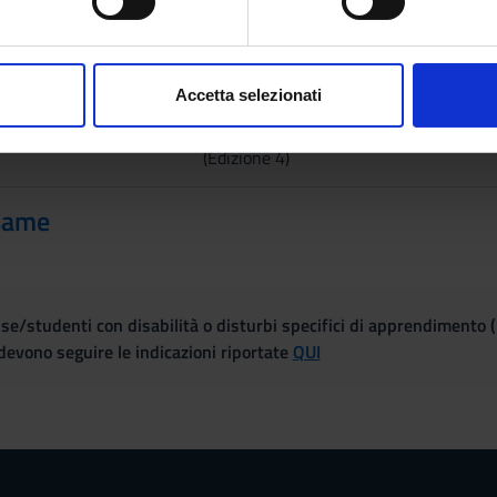
aborati i tuoi dati personali e imposta le tue preferenze nella
s
Istituzioni di diritto romano
Palumbo
consenso in qualsiasi momento dalla Dichiarazione sui cookie.
Palerm
Accetta selezionati
nalizzare contenuti ed annunci, per fornire funzionalità dei socia
Manuale di diritto privato romano
Utet, Tor
inoltre informazioni sul modo in cui utilizzi il nostro sito con i n
(Edizione 4)
icità e social media, i quali potrebbero combinarle con altre inform
lizzo dei loro servizi.
same
se/studenti con disabilità o disturbi specifici di apprendimento 
evono seguire le indicazioni riportate
QUI