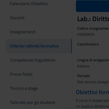
Calendario Didattico
Lab.: Dirit
Docenti
Codice insegname
Insegnamenti
4S009650
Coordinatore
Ulteriori attività formative
Competenze linguistiche
Lingua di erogazio
Italiano
Prova finale
Periodo
Non ancora assegn
Tirocini e stage
Obiettivi for
Il corso in preparazi
Tutorato per gli studenti
un duplice obiettivo