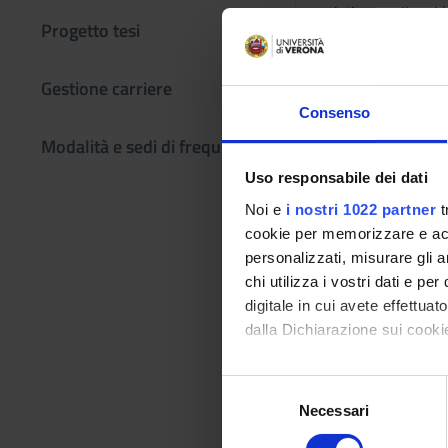
casistico e sviluppi 
Progetto tesi
romano classico, ma 
membri della squadra
gardesano, nella co
Gestione carriere
vigente.
Consenso
Programma
Modalità e sedi di frequenza
Uso responsabile dei dati
Proprio per stimolar
analizzare il caso di
Noi e
i nostri 1022 partner
t
argomentazioni in qu
cookie per memorizzare e acce
risoluzione in aula. 
personalizzati, misurare gli an
approfondimento dell
chi utilizza i vostri dati e pe
digitale in cui avete effettua
Testi di riferimen
dalla Dichiarazione sui cookie
AUTORE
Con il tuo consenso, vorrem
S
raccogliere informazi
A. Lovato, S. Puliat
Necessari
e
Identificare il tuo di
Solidoro Maruotti
l