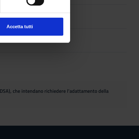
ezione dettagli
. Puoi
,
2006
o
Accetta tutti
l media e per analizzare il
ino
1993
ostri partner che si occupano
azioni che hai fornito loro o
(DSA), che intendano richiedere l'adattamento della