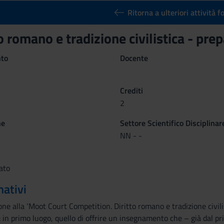
Ritorna a ulteriori attività 
to romano e tradizione civilistica - p
nto
Docente
Crediti
2
ne
Settore Scientifico Disciplinar
NN - -
ato
mativi
one alla ‘Moot Court Competition. Diritto romano e tradizione civilist
: in primo luogo, quello di offrire un insegnamento che – già dal 