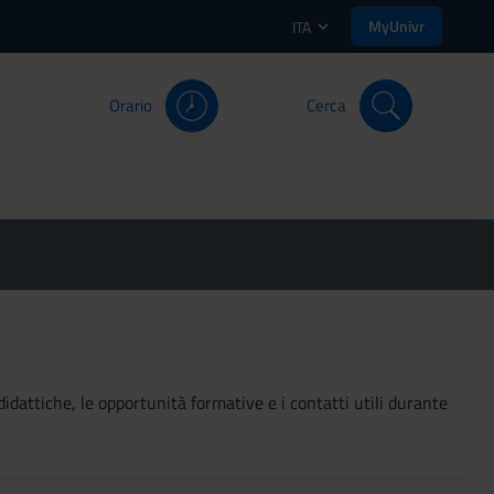
MyUnivr
ITA
Orario
Cerca
didattiche, le opportunità formative e i contatti utili durante