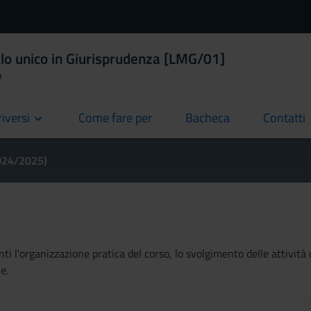
clo unico in Giurisprudenza [LMG/01]
o
riversi
Come fare per
Bacheca
Contatti
current
current
current
2024/2025)
ti l'organizzazione pratica del corso, lo svolgimento delle attività 
e.