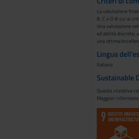
Criteri di co
La valutazione final
B, C e D di cui ai cr
Una valutazione nell
ed abilità discrete;
una ottima/eccellent
Lingua dell'
Italiano
Sustainable 
Questa iniziativa c
Maggiori informazio