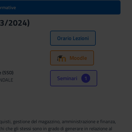
formative
023/2024)
Orario Lezioni
Moodle
e (SSD)
Seminari
1
ENDALE
, acquisti, gestione del magazzino, amministrazione e finanza,
chi che gli stessi sono in grado di generare in relazione al