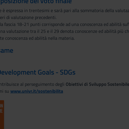
mposizione del voto finale
e è espressa in trentesimi e sarà pari alla sommatoria della valuta
iteri di valutazione precedenti.
a fascia 18-21 punti corrisponde ad una conoscenza ed abilità suff
 una valutazione tra il 25 e il 29 denota conoscenze ed abilità più c
e conoscenza ed abilità nella materia.
esame
Development Goals - SDGs
ontribuisce al perseguimento degli
Obiettivi di Sviluppo Sostenibi
ni su
www.univr.it/sostenibilita