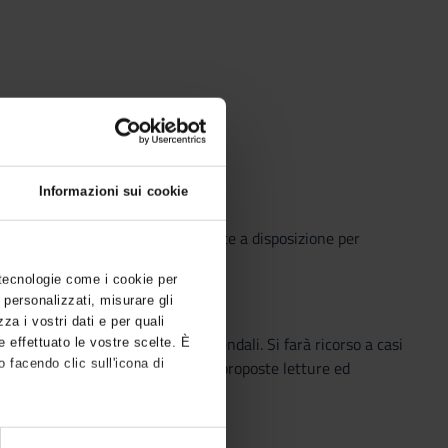
Informazioni sui cookie
o che il Sistema Bibliotecario mette a disposizione per
o semplice e innovativo.
 tecnologie come i cookie per
 personalizzati, misurare gli
zza i vostri dati e per quali
isi ed il disegno dei processi aziendali. Si farà ricorso a casi
e effettuato le vostre scelte. È
 facendo clic sull'icona di
ordinamento sistemico. Verranno proposte letture ed
 a: