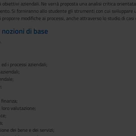
obiettivi aziendali. Ne verrà proposta una analisi critica orienta
ento. Si forniranno allo studente gli strumenti con cui sviluppare 
 proporre modifiche ai processi, anche attraverso lo studio di casi d
e nozioni di base
.
 ed i processi aziendali;
 aziendali;
endale;
;
 finanza;
a loro valutazione;
nce;
a;
ione dei bene e dei servizi;