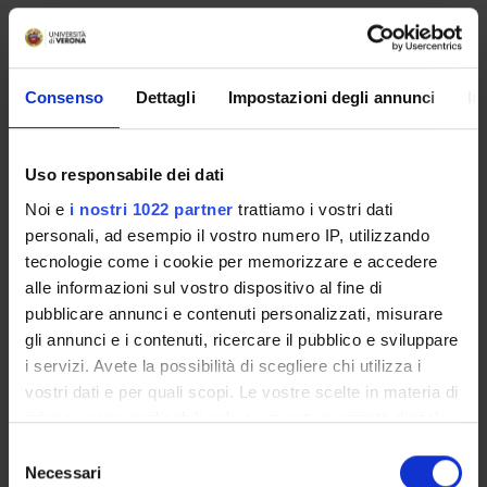
Academic staff
Giovanni Rossi
,
Cecilia Pedrazza Gorlero
Coordinator
Credits
Consenso
Dettagli
Impostazioni degli annunci
In
Giovanni Rossi
5
Also offered in courses:
Uso responsabile dei dati
History of codification and modern constitutions
of the
Noi e
i nostri 1022 partner
trattiamo i vostri dati
course Specialized Degree in Law
personali, ad esempio il vostro numero IP, utilizzando
History of codification and modern constitutions
of the
tecnologie come i cookie per memorizzare e accedere
course Postgraduate Degree in Administration Law
alle informazioni sul vostro dispositivo al fine di
pubblicare annunci e contenuti personalizzati, misurare
Language
gli annunci e i contenuti, ricercare il pubblico e sviluppare
Italian
i servizi. Avete la possibilità di scegliere chi utilizza i
Scientific Disciplinary Sector (SSD)
vostri dati e per quali scopi. Le vostre scelte in materia di
IUS/19 - HISTORY OF MEDIEVAL AND MODERN LAW
privacy sono applicabili solo su questa proprietà digitale
in cui avete effettuato le vostre scelte. È possibile
S
Period
modificare o revocare il proprio consenso in qualsiasi
Necessari
e
2° periodo di lezioni dal Feb 9, 2009 al Apr 30, 2009.