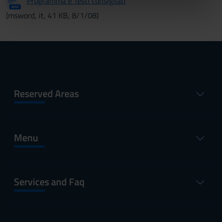
Programma e Testi consigliati
nostri partner che si occupano di analisi dei dati web,
(msword, it, 41 KB, 8/1/08)
pubblicità e social media, i quali potrebbero combinarle
con altre informazioni che hai fornito loro o che hanno
raccolto dal tuo utilizzo dei loro servizi.
Reserved Areas
Menu
Services and Faq