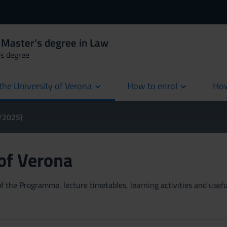
 Master's degree in Law
's degree
the University of Verona
How to enrol
How
cur
4/2025)
 of Verona
 the Programme, lecture timetables, learning activities and useful