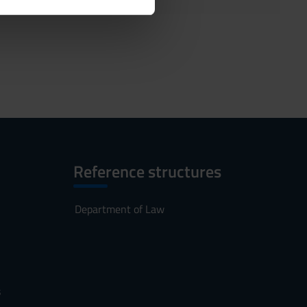
ostri partner che si occupano
azioni che hai fornito loro o
Reference structures
Department of Law
s