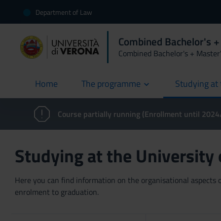
Department of Law
Combined Bachelor's +
Combined Bachelor's + Master
Home
The programme
Studying at 
current
Course partially running (Enrollment until 202
Studying at the University
Here you can find information on the organisational aspects of
enrolment to graduation.