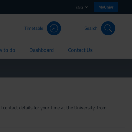
MyUnivr
ENG
Timetable
Search
 to do
Dashboard
Contact Us
rent
current
current
 contact details for your time at the University, from