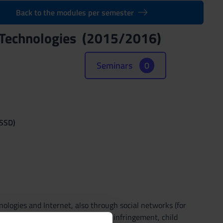
Back to the modules per semester
n Technologies (2015/2016)
Seminars
0
(SSD)
ologies and Internet, also through social networks (for
eft - privacy violation, copyright infringement, child