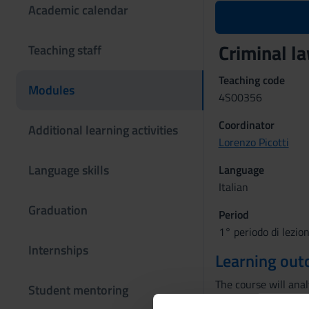
Academic calendar
Criminal l
Teaching staff
Teaching code
Modules
4S00356
Coordinator
Additional learning activities
Lorenzo Picotti
Language skills
Language
Italian
Graduation
Period
1° periodo di lezio
Internships
Learning ou
The course will ana
Student mentoring
example: online defa