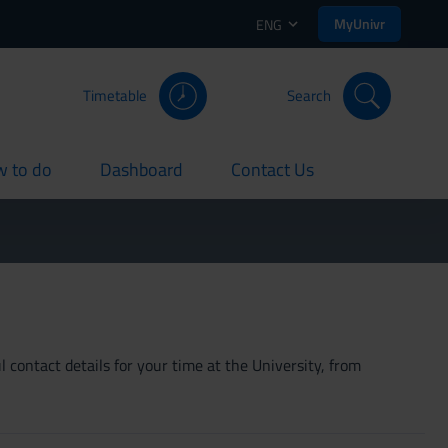
MyUnivr
ENG
Timetable
Search
 to do
Dashboard
Contact Us
rent
current
current
 contact details for your time at the University, from