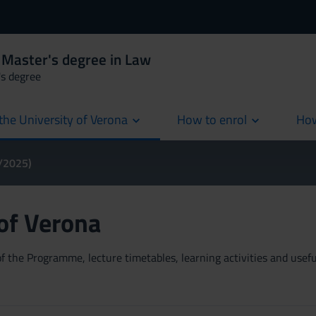
 Master's degree in Law
's degree
the University of Verona
How to enrol
How
cur
4/2025)
 of Verona
 the Programme, lecture timetables, learning activities and useful