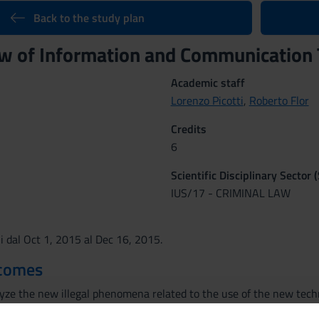
Back to the study plan
aw of Information and Communicatio
Academic staff
Lorenzo Picotti
,
Roberto Flor
Credits
6
Scientific Disciplinary Sector 
IUS/17 - CRIMINAL LAW
ni dal Oct 1, 2015 al Dec 16, 2015.
tcomes
lyze the new illegal phenomena related to the use of the new techn
mation, frauds - connected to online banking, phishing, identity th