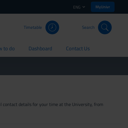
MyUnivr
ENG
Timetable
Search
 to do
Dashboard
Contact Us
rent
current
current
 contact details for your time at the University, from