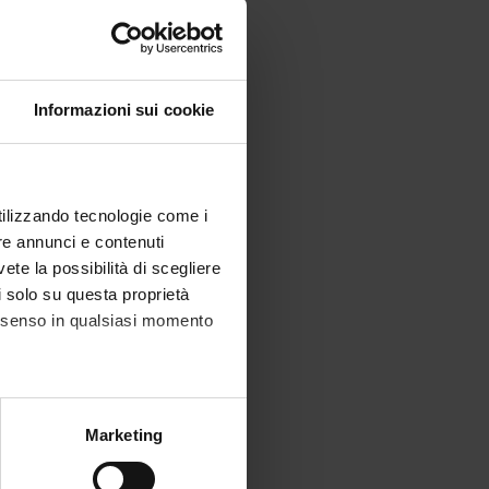
Informazioni sui cookie
utilizzando tecnologie come i
re annunci e contenuti
vete la possibilità di scegliere
li solo su questa proprietà
consenso in qualsiasi momento
alche metro,
Marketing
e specifiche (impronte