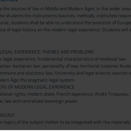
the sources of law in Middle and Modern Ages, in the wider area o
the students the instruments (sources, methods, institutes) require
ourse, students shall be able to understand the evolution of Europ
ce of legal history on the modern legal experience. Students will 
L LEGAL EXPERIENCE: THEMES AND PROBLEMS
: legal experience; fundamental characteristics of medieval law.
man-barbarian law; personality of law; territorial customs; feudal
ommune and statutory law; University and legal science; sources o
odern Age: the pragmatic legal system.
TERS OF MODERN LEGAL EXPERIENCE
ional rights; modern state; French experience; André Tiraqueau; '
aw; law and centralized sovereign power.
DOLOGY
 topics of the subject matter to be integrated with the materials 