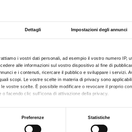
COURSE:
ween 'continuity' and 'discontinuity';
al experience;
Dettagli
Impostazioni degli annunci
erpretation;
ompilation and his reception in the Western European Countries;
do';
rattiamo i vostri dati personali, ad esempio il vostro numero IP, 
he Law;
dere alle informazioni sul vostro dispositivo al fine di pubblica
ies;
nunci e i contenuti, ricercare il pubblico e sviluppare i servizi. A
m' and 'dominium utile’;
r quali scopi. Le vostre scelte in materia di privacy sono applicabi
of humanistic education;
to le vostre scelte. È possibile modificare o revocare il proprio 
cyclopaedism;
 o facendo clic sull'icona di attivazione della privacy.
tween 'mos italicus' and 'mos gallicus'.
mo anche:
oni sulla tua posizione geografica, con un'approssimazione di qu
s
Preferenze
Statistiche
spositivo, scansionandolo attivamente alla ricerca di caratteristich
and the following textbook: