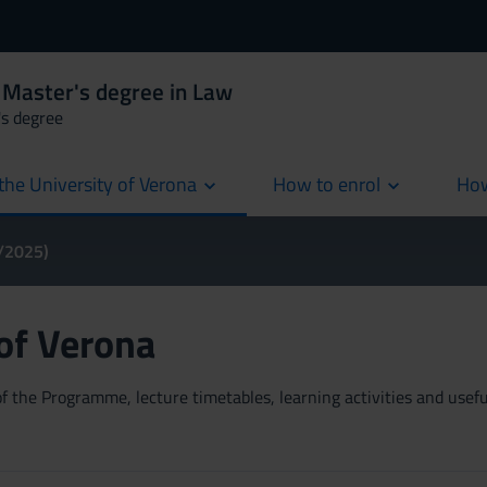
 Master's degree in Law
's degree
the University of Verona
How to enrol
How
cur
4/2025)
 of Verona
 the Programme, lecture timetables, learning activities and useful