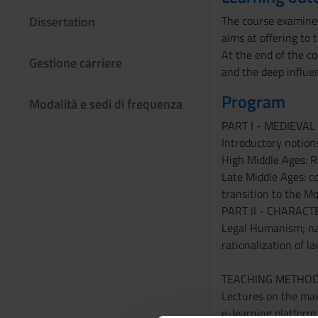
Dissertation
The course examines 
aims at offering to 
At the end of the c
Gestione carriere
and the deep influen
Program
Modalità e sedi di frequenza
PART I - MEDIEVA
Introductory notions
High Middle Ages: Ro
Late Middle Ages: c
transition to the M
PART II - CHARAC
Legal Humanism; nat
rationalization of l
TEACHING METHO
Lectures on the main
e-learning platform.