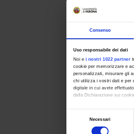
CONTENTS OF THE 
- History of Law bet
- The concept of leg
Consenso
- The problem of int
- The Justinian’s C
- 'Lex' and 'consuetu
Uso responsabile dei dati
- 'Iurisdictio';
Noi e
i nostri 1022 partner
t
- The Church and t
cookie per memorizzare e acce
- Medieval universit
personalizzati, misurare gli an
- ‘Dominium directu
chi utilizza i vostri dati e pe
- The fundamentals 
digitale in cui avete effettua
- Humanism and En
dalla Dichiarazione sui cookie
- André Tiraqueau be
Con il tuo consenso, vorrem
TEXTBOOKS
S
raccogliere informazi
- Attending student
Necessari
e
Identificare il tuo di
Notes from lessons 
l
digitali).
e