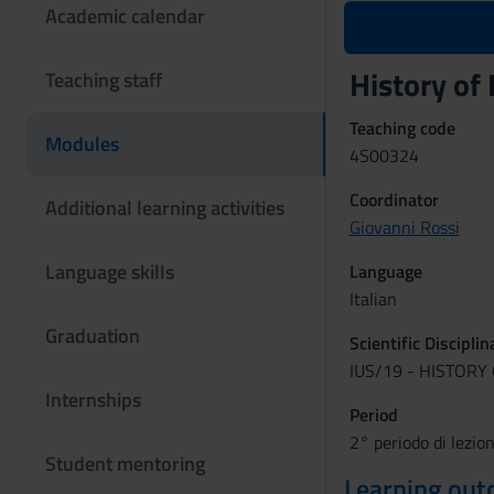
Academic calendar
History of
Teaching staff
Teaching code
Modules
4S00324
Coordinator
Additional learning activities
Giovanni Rossi
Language skills
Language
Italian
Graduation
Scientific Discipli
IUS/19 - HISTOR
Internships
Period
2° periodo di lezio
Student mentoring
Learning ou