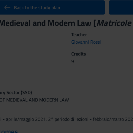
Back to the study plan
 Medieval and Modern Law [
Matricole 
Teacher
Giovanni Rossi
Credits
9
nary Sector (SSD)
Y OF MEDIEVAL AND MODERN LAW
ni - aprile/maggio 2021, 2° periodo di lezioni - febbraio/marzo 20
tcomes