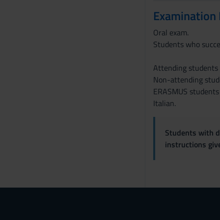
Examination
Oral exam.
Students who succes
Attending students 
Non-attending stude
ERASMUS students ar
Italian.
Students with di
instructions gi