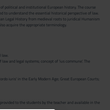
f political and institutional European history. The course
d to understand the essential historical perspective of law.
ean Legal History from medieval roots to juridical Humanism
also acquire the appropriate terminology.
 law.
f law and legal systems; concept of 'ius commune'. The
ordo iuris' in the Early Modern Age; Great European Courts;
provided to the students by the teacher and available in the