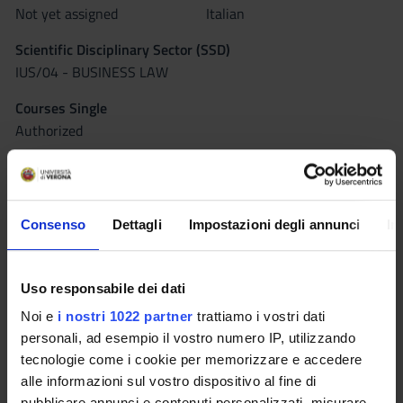
Not yet assigned
Italian
Scientific Disciplinary Sector (SSD)
IUS/04 - BUSINESS LAW
Courses Single
Authorized
Seminars
0
Consenso
Dettagli
Impostazioni degli annunci
In
The teaching is organized as follows:
UL 1
Uso responsabile dei dati
Credits
Noi e
i nostri 1022 partner
trattiamo i vostri dati
9
personali, ad esempio il vostro numero IP, utilizzando
tecnologie come i cookie per memorizzare e accedere
Period
alle informazioni sul vostro dispositivo al fine di
1° periodo lezioni (1A), 1° periodo lezioni (1B)
pubblicare annunci e contenuti personalizzati, misurare