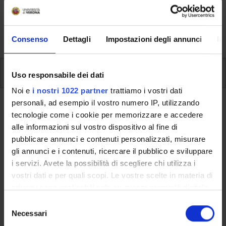
svolgimento delle attività didattiche, le opportunità
formative e i contatti utili durante tutto il percorso di
studi, fino al conseguimento del titolo finale.
Consenso
Dettagli
Impostazioni degli annunci
In
Insegnamenti
Uso responsabile dei dati
Noi e
i nostri 1022 partner
trattiamo i vostri dati
personali, ad esempio il vostro numero IP, utilizzando
Ritorna al piano didattico
tecnologie come i cookie per memorizzare e accedere
alle informazioni sul vostro dispositivo al fine di
Ritorna agli insegnamenti per periodo
pubblicare annunci e contenuti personalizzati, misurare
gli annunci e i contenuti, ricercare il pubblico e sviluppare
Diritto pubblico comparato
i servizi. Avete la possibilità di scegliere chi utilizza i
vostri dati e per quali scopi. Le vostre scelte in materia di
Codice insegnamento
Crediti
privacy sono applicabili solo su questa proprietà digitale
4S00326
9
in cui avete effettuato le vostre scelte. È possibile
S
L'insegnamento è mutuato dall'insegnamento
Diritto pubblico
modificare o revocare il proprio consenso in qualsiasi
Necessari
e
comparato
(2009/2010) - Laurea magistrale a ciclo unico in
momento dalla Dichiarazione sui cookie o facendo clic