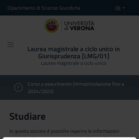
Dipartimento di Scienze Giuridiche
ITA
Laurea magistrale a ciclo unico in
Giurisprudenza [LMG/01]
Laurea magistrale a ciclo unico
Corso a esaurimento (Immatricolazione fino a
2024/2025)
Studiare
In questa sezione è possibile reperire le informazioni
riguardanti l'organizzazione pratica del corso, lo