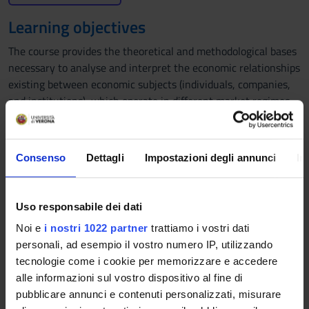
Learning objectives
The course provides the theoretical and methodological bases
necessary to analyse and interpret the economic relationships
existing between economic subjects (individuals, companies,
and institutions), which operate in different market regimes
(perfect competition, monopoly, and oligopoly). Students will
acquire the basic knowledge of the main economic models. At
the end of the course, students will be able to comprehend
Consenso
Dettagli
Impostazioni degli annunci
In
the economic phenomena of modern market economies and to
read national and international press specialized in economic
topics.
Uso responsabile dei dati
Prerequisites and basic notions
Noi e
i nostri 1022 partner
trattiamo i vostri dati
personali, ad esempio il vostro numero IP, utilizzando
There are no prerequisites.
tecnologie come i cookie per memorizzare e accedere
Program
alle informazioni sul vostro dispositivo al fine di
pubblicare annunci e contenuti personalizzati, misurare
This course will study the following key economic topics: