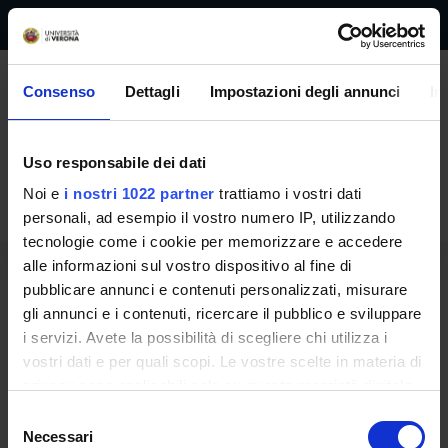
Department of Law
ENG
Consenso
Dettagli
Impostazioni degli annunci
In
Combined Bachelor's + Master's degree
Uso responsabile dei dati
in Law
Noi e
i nostri 1022 partner
trattiamo i vostri dati
Combined Bachelor's + Master's degree
personali, ad esempio il vostro numero IP, utilizzando
tecnologie come i cookie per memorizzare e accedere
alle informazioni sul vostro dispositivo al fine di
pubblicare annunci e contenuti personalizzati, misurare
gli annunci e i contenuti, ricercare il pubblico e sviluppare
i servizi. Avete la possibilità di scegliere chi utilizza i
vostri dati e per quali scopi. Le vostre scelte in materia di
privacy sono applicabili solo su questa proprietà digitale
in cui avete effettuato le vostre scelte. È possibile
S
modificare o revocare il proprio consenso in qualsiasi
Necessari
e