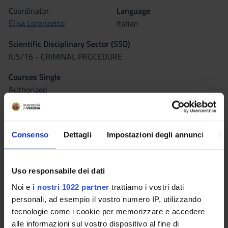
Coordinator
Language
Elisa Lorenzetto
Italian
Scientific Disciplinary Sector (SSD)
IUS/16 - CRIMINAL PROCEDURE
Courses Single
Authorized
Seminars
0
Consenso
Dettagli
Impostazioni degli annunci
In
The teaching is organized as follows:
UL 1
Uso responsabile dei dati
Noi e
i nostri 1022 partner
trattiamo i vostri dati
Credits
Period
personali, ad esempio il vostro numero IP, utilizzando
6
1° periodo lezioni (1B)
tecnologie come i cookie per memorizzare e accedere
alle informazioni sul vostro dispositivo al fine di
Academic staff