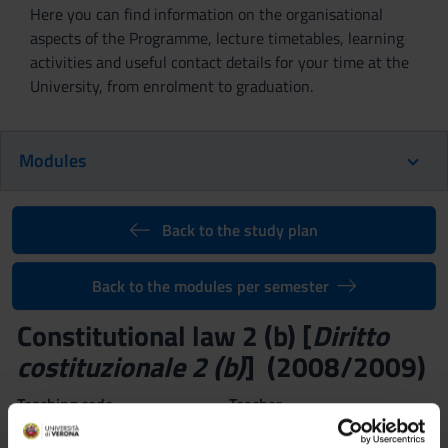
Here you can find information on the organisational
aspects of the Programme, lecture timetables, learning
activities and useful contact details for your time at the
University, from enrolment to graduation.
Modules
Back to the study plan
Back to the modules per semester
Constitutional law 2 (b) [
Diritto
costituzionale 2 (b)
] (2008/2009)
Teaching code
Teacher
4S01111
Giampietro Ferri