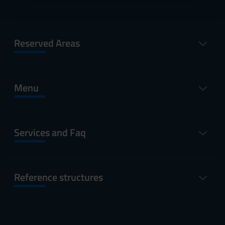
con altre informazioni che hai fornito loro o che hanno
raccolto dal tuo utilizzo dei loro servizi.
Reserved Areas
Menu
Services and Faq
Reference structures