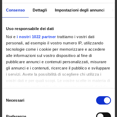
Credits
Language
Consenso
Dettagli
Impostazioni degli annunci
In
5
Italian
Scientific Disciplinary Sector (SSD)
IUS/08 - CONSTITUTIONAL LAW
Uso responsabile dei dati
Noi e
i nostri 1022 partner
trattiamo i vostri dati
Period
personali, ad esempio il vostro numero IP, utilizzando
2° periodo di lezioni dal Feb 9, 2009 al Apr 30, 2009.
tecnologie come i cookie per memorizzare e accedere
Location
alle informazioni sul vostro dispositivo al fine di
pubblicare annunci e contenuti personalizzati, misurare
VERONA
gli annunci e i contenuti, ricercare il pubblico e sviluppare
i servizi. Avete la possibilità di scegliere chi utilizza i
Seminars
0
vostri dati e per quali scopi. Le vostre scelte in materia di
privacy sono applicabili solo su questa proprietà digitale
Examination Methods
in cui avete effettuato le vostre scelte. È possibile
S
modificare o revocare il proprio consenso in qualsiasi
Necessari
Per gli studenti frequentanti è prevista una prova scritta,
e
momento dalla Dichiarazione sui cookie o facendo clic
consistente in una serie di quesiti a risposta non prefissata,
l
sull'icona di attivazione della privacy.
che avranno ad oggetto esclusivamente o prevalen-temente
e
Preferenze