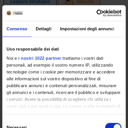
Lessons timetable
Moodle
Seminars
0
Consenso
Dettagli
Impostazioni degli annunci
In
Learning outcomes
The course is devoted to the analysis of the current legal
Uso responsabile dei dati
regime of listed companies, banks and non-banking financial
Noi e
i nostri 1022 partner
trattiamo i vostri dati
institutions (so called public interest entities), with a
personali, ad esempio il vostro numero IP, utilizzando
particular focus on their internal organization, on all their
tecnologie come i cookie per memorizzare e accedere
related activities and the regulation of securities. At the end
alle informazioni sul vostro dispositivo al fine di
of the course, students shall be capable to understand and be
pubblicare annunci e contenuti personalizzati, misurare
familiar with, at least at institutional level, the fundamentals
gli annunci e i contenuti, ricercare il pubblico e sviluppare
of the law of listed companies, banks and other financial
i servizi. Avete la possibilità di scegliere chi utilizza i
institutions.
vostri dati e per quali scopi. Le vostre scelte in materia di
Program
privacy sono applicabili solo su questa proprietà digitale
in cui avete effettuato le vostre scelte. È possibile
S
- La nozione di attività di intermediazione bancaria e la
modificare o revocare il proprio consenso in qualsiasi
Necessari