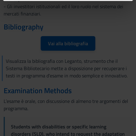
informazioni sul modo in cui utilizzi il nostro sito con i
- Gli investitori istituzionali ed il loro ruolo nel sistema dei
nostri partner che si occupano di analisi dei dati web,
mercati finanziari.
pubblicità e social media, i quali potrebbero combinarle
Bibliography
con altre informazioni che hai fornito loro o che hanno
raccolto dal tuo utilizzo dei loro servizi.
Vai alla bibliografia
Visualizza la bibliografia con Leganto, strumento che il
Sistema Bibliotecario mette a disposizione per recuperare i
testi in programma d'esame in modo semplice e innovativo.
Examination Methods
L’esame è orale, con discussione di almeno tre argomenti del
programma.
Students with disabilities or specific learning
disorders (SLD), who intend to request the adaptation