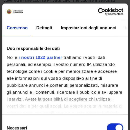
covered in the course Private Law, the course intends to
provide students with the ability to face and solve legal issues
(even if complex and / or new) on civil liability, also providing
them with the knowledge required to identify and accurately
apply the legal sources and arguments (both scholars’
Consenso
Dettagli
Impostazioni degli annunci
In
opinions and case law) relevant to this field of the law.
Prerequisites and basic notions
Uso responsabile dei dati
Private Law Exam.
Noi e
i nostri 1022 partner
trattiamo i vostri dati
personali, ad esempio il vostro numero IP, utilizzando
Program
tecnologie come i cookie per memorizzare e accedere
alle informazioni sul vostro dispositivo al fine di
The course aims at providing an in-depth understanding of
pubblicare annunci e contenuti personalizzati, misurare
the Italian Law of contractual and tortious liability.
gli annunci e i contenuti, ricercare il pubblico e sviluppare
Books recommended:
i servizi. Avete la possibilità di scegliere chi utilizza i
C.M. Bianca, Diritto civile, vol. 5, La responsabilità, 3rd ed.,
vostri dati e per quali scopi. Le vostre scelte in materia di
Giuffrè, Milano, 2021, par.: 1-28; 41-78; 227-262; 269-304;
privacy sono applicabili solo su questa proprietà digitale
307-311.
in cui avete effettuato le vostre scelte. È possibile
S
Bibliography
modificare o revocare il proprio consenso in qualsiasi
Necessari
e