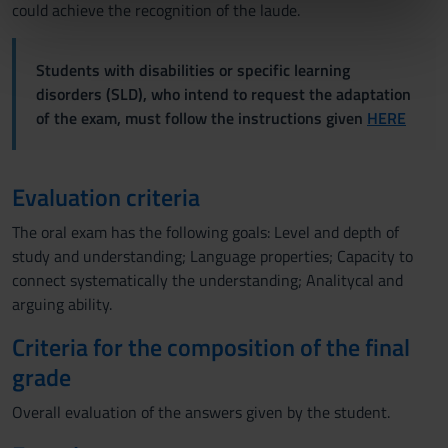
informazioni sul modo in cui utilizzi il nostro sito con i
could achieve the recognition of the laude.
nostri partner che si occupano di analisi dei dati web,
pubblicità e social media, i quali potrebbero combinarle
Students with disabilities or specific learning
con altre informazioni che hai fornito loro o che hanno
disorders (SLD), who intend to request the adaptation
raccolto dal tuo utilizzo dei loro servizi.
of the exam, must follow the instructions given
HERE
Evaluation criteria
The oral exam has the following goals: Level and depth of
study and understanding; Language properties; Capacity to
connect systematically the understanding; Analitycal and
arguing ability.
Criteria for the composition of the final
grade
Overall evaluation of the answers given by the student.