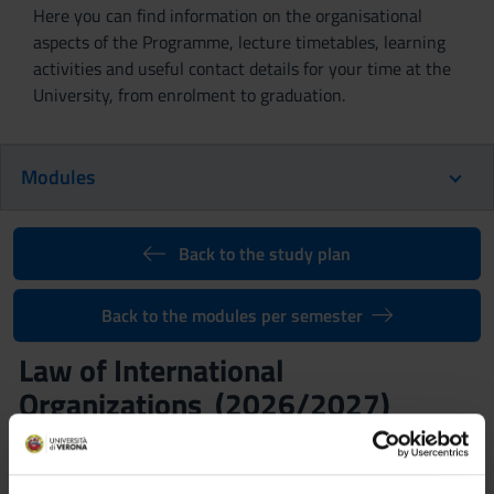
Here you can find information on the organisational
aspects of the Programme, lecture timetables, learning
activities and useful contact details for your time at the
University, from enrolment to graduation.
Modules
Back to the study plan
Back to the modules per semester
Law of International
Organizations (2026/2027)
Teaching code
Teacher
4S008460
Annalisa Ciampi