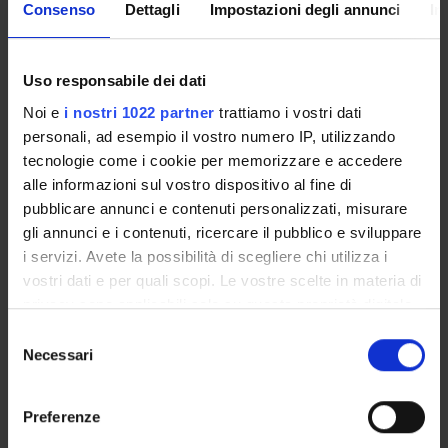
Consenso
Dettagli
Impostazioni degli annunci
In
Coordinator
Credits
Annalisa Ciampi
6
Uso responsabile dei dati
Language
English
Noi e
i nostri 1022 partner
trattiamo i vostri dati
personali, ad esempio il vostro numero IP, utilizzando
Scientific Disciplinary Sector (SSD)
tecnologie come i cookie per memorizzare e accedere
IUS/13 - INTERNATIONAL LAW
alle informazioni sul vostro dispositivo al fine di
pubblicare annunci e contenuti personalizzati, misurare
Period
gli annunci e i contenuti, ricercare il pubblico e sviluppare
1° periodo lezioni (1A) dal Sep 14, 2026 al Oct 26, 2026.
i servizi. Avete la possibilità di scegliere chi utilizza i
Courses Single
vostri dati e per quali scopi. Le vostre scelte in materia di
Authorized
privacy sono applicabili solo su questa proprietà digitale
in cui avete effettuato le vostre scelte. È possibile
S
modificare o revocare il proprio consenso in qualsiasi
Necessari
Lessons timetable
Seminars
0
e
momento dalla Dichiarazione sui cookie o facendo clic
l
sull'icona di attivazione della privacy.
e
Learning objectives
Preferenze
z