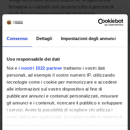
formative e i contatti utili durante tutto il percorso di
studi, fino al conseguimento del titolo finale.
Ulteriori attività formative
Consenso
Dettagli
Impostazioni degli annunci
In
Ulteriori Attività formativa D e F
Uso responsabile dei dati
Noi e
i nostri 1022 partner
trattiamo i vostri dati
A.A. 2009/2010
personali, ad esempio il vostro numero IP, utilizzando
tecnologie come i cookie per memorizzare e accedere
alle informazioni sul vostro dispositivo al fine di
Queste informazioni sono destinate esclusivamente
pubblicare annunci e contenuti personalizzati, misurare
agli studenti e alle studentesse già iscritti a questo
gli annunci e i contenuti, ricercare il pubblico e sviluppare
corso.
i servizi. Avete la possibilità di scegliere chi utilizza i
Se sei un nuovo studente interessato
vostri dati e per quali scopi. Le vostre scelte in materia di
all'immatricolazione, trovi le informazioni sul percorso
privacy sono applicabili solo su questa proprietà digitale
di studi alla pagina del corso: