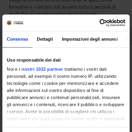
formative e i contatti utili durante tutto il percorso di
studi, fino al conseguimento del titolo finale.
Ulteriori attività formative
Consenso
Dettagli
Impostazioni degli annunci
In
Ulteriori Attività formativa D e F
Uso responsabile dei dati
Noi e
i nostri 1022 partner
trattiamo i vostri dati
A.A. 2013/2014
personali, ad esempio il vostro numero IP, utilizzando
tecnologie come i cookie per memorizzare e accedere
alle informazioni sul vostro dispositivo al fine di
Queste informazioni sono destinate esclusivamente
pubblicare annunci e contenuti personalizzati, misurare
agli studenti e alle studentesse già iscritti a questo
gli annunci e i contenuti, ricercare il pubblico e sviluppare
corso.
i servizi. Avete la possibilità di scegliere chi utilizza i
Se sei un nuovo studente interessato
vostri dati e per quali scopi. Le vostre scelte in materia di
all'immatricolazione, trovi le informazioni sul percorso
privacy sono applicabili solo su questa proprietà digitale
di studi alla pagina del corso: