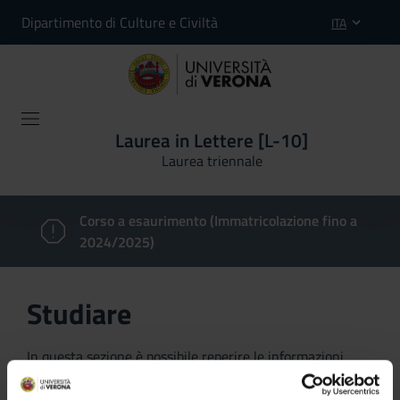
Dipartimento di Culture e Civiltà
ITA
Laurea in Lettere [L-10]
Laurea triennale
Corso a esaurimento (Immatricolazione fino a
2024/2025)
Studiare
In questa sezione è possibile reperire le informazioni
riguardanti l'organizzazione pratica del corso, lo
svolgimento delle attività didattiche, le opportunità