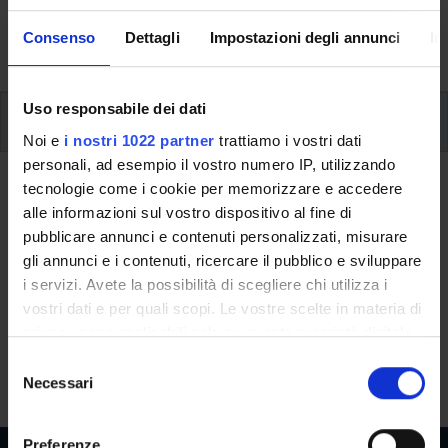
formative e i contatti utili durante tutto il percorso di
Consenso
Dettagli
Impostazioni degli annunci
In
studi, fino al conseguimento del titolo finale.
Uso responsabile dei dati
Ulteriori attività formative
Noi e
i nostri 1022 partner
trattiamo i vostri dati
personali, ad esempio il vostro numero IP, utilizzando
Ritorna a ulteriori attività formative
tecnologie come i cookie per memorizzare e accedere
alle informazioni sul vostro dispositivo al fine di
Storia dell'arte medievale (i)
pubblicare annunci e contenuti personalizzati, misurare
gli annunci e i contenuti, ricercare il pubblico e sviluppare
Codice insegnamento
Crediti
i servizi. Avete la possibilità di scegliere chi utilizza i
4S01198
6
vostri dati e per quali scopi. Le vostre scelte in materia di
privacy sono applicabili solo su questa proprietà digitale
L'insegnamento è mutuato dall'insegnamento
Storia dell'arte
in cui avete effettuato le vostre scelte. È possibile
S
medievale (i+p) - Modulo: I MODULO PARTE (I)
(2016/2017) -
modificare o revocare il proprio consenso in qualsiasi
Necessari
e
Laurea in Lettere [L-10]
momento dalla Dichiarazione sui cookie o facendo clic
l
sull'icona di attivazione della privacy.
e
Preferenze