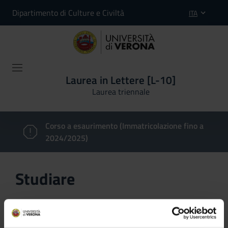
Dipartimento di Culture e Civiltà
ITA
Laurea in Lettere [L-10]
Laurea triennale
Corso a esaurimento (Immatricolazione fino a
2024/2025)
Studiare
In questa sezione è possibile reperire le informazioni
riguardanti l'organizzazione pratica del corso, lo
svolgimento delle attività didattiche, le opportunità