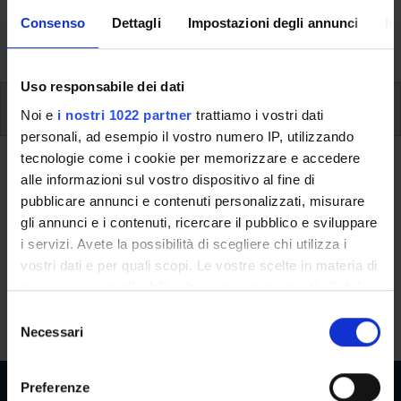
formative e i contatti utili durante tutto il percorso di
Consenso
Dettagli
Impostazioni degli annunci
In
studi, fino al conseguimento del titolo finale.
Uso responsabile dei dati
Ulteriori attività formative
Noi e
i nostri 1022 partner
trattiamo i vostri dati
personali, ad esempio il vostro numero IP, utilizzando
tecnologie come i cookie per memorizzare e accedere
Ritorna a ulteriori attività formative
alle informazioni sul vostro dispositivo al fine di
pubblicare annunci e contenuti personalizzati, misurare
Il cristianesimo delle origini
gli annunci e i contenuti, ricercare il pubblico e sviluppare
i servizi. Avete la possibilità di scegliere chi utilizza i
Codice insegnamento
Crediti
vostri dati e per quali scopi. Le vostre scelte in materia di
4S000682
3
privacy sono applicabili solo su questa proprietà digitale
L'insegnamento è mutuato dall'insegnamento
Il cristianesimo
in cui avete effettuato le vostre scelte. È possibile
S
delle origini
(2016/2017) - Laurea in Filosofia [L-5]
modificare o revocare il proprio consenso in qualsiasi
Necessari
e
momento dalla Dichiarazione sui cookie o facendo clic
l
sull'icona di attivazione della privacy.
e
Preferenze
z