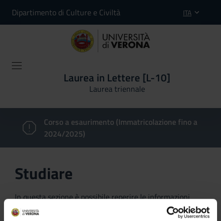
Dipartimento di Culture e Civiltà
ITA
Laurea in Lettere [L-10]
Laurea triennale
Corso a esaurimento (Immatricolazione fino a
2024/2025)
Studiare
In questa sezione è possibile reperire le informazioni
riguardanti l'organizzazione pratica del corso, lo
svolgimento delle attività didattiche, le opportunità