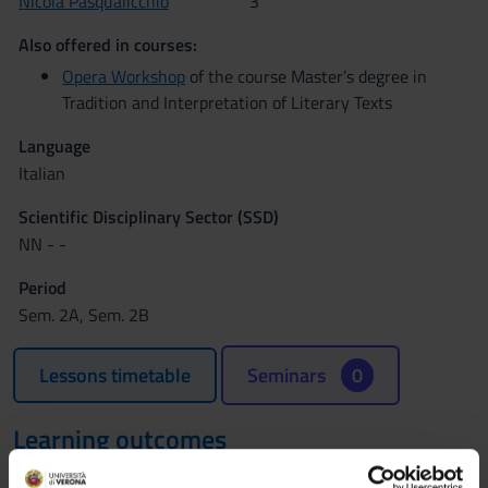
Nicola Pasqualicchio
3
Also offered in courses:
Opera Workshop
of the course Master’s degree in
Tradition and Interpretation of Literary Texts
Language
Italian
Scientific Disciplinary Sector (SSD)
NN - -
Period
Sem. 2A, Sem. 2B
Lessons timetable
Seminars
0
Learning outcomes
The workshop aims at providing the students with the