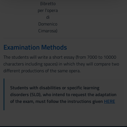
pubblicità e social media, i quali potrebbero combinarle
(libretto
con altre informazioni che hai fornito loro o che hanno
per l'opera
raccolto dal tuo utilizzo dei loro servizi.
di
Domenico
Cimarosa)
Examination Methods
The students will write a short essay (from 7000 to 10000
characters including spaces) in which they will compare two
different productions of the same opera.
Students with disabilities or specific learning
disorders (SLD), who intend to request the adaptation
of the exam, must follow the instructions given
HERE