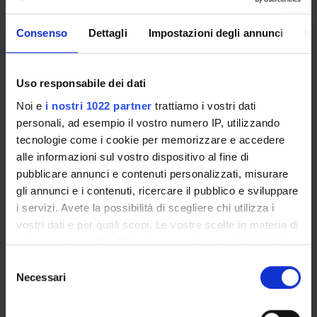
appropriate methodological tools to be competent Opera
spectators, through their participation at different phases of
Consenso
Dettagli
Impostazioni degli annunci
In
rehearsals of some productions of Fondazione Arena,
introduced by some lessons of theoretical and historical
framing.
Uso responsabile dei dati
Program
Noi e
i nostri 1022 partner
trattiamo i vostri dati
personali, ad esempio il vostro numero IP, utilizzando
The workshop is divided in a theorical part, which aims at
tecnologie come i cookie per memorizzare e accedere
giving the basic elements of analysis of an operatic
alle informazioni sul vostro dispositivo al fine di
performance to the students; and in a practical part, during
pubblicare annunci e contenuti personalizzati, misurare
which the students will attend some phases of the production
gli annunci e i contenuti, ricercare il pubblico e sviluppare
of three operas at Teatro Filarmonico. The workshop includes
i servizi. Avete la possibilità di scegliere chi utilizza i
also some meetings with directors, conductors, set designers.
vostri dati e per quali scopi. Le vostre scelte in materia di
privacy sono applicabili solo su questa proprietà digitale
Reference texts
in cui avete effettuato le vostre scelte. È possibile
S
modificare o revocare il proprio consenso in qualsiasi
PUBLISHING
Necessari
e
AUTHOR
TITLE
HOUSE
YEAR
ISBN
momento dalla Dichiarazione sui cookie o facendo clic
l
sull'icona di attivazione della privacy.
e