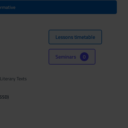
formative
Lessons timetable
Seminars
0
Literary Texts
(SSD)