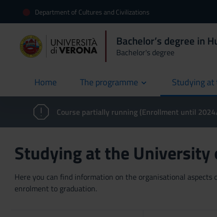
Department of Cultures and Civilizations
Bachelor’s degree in H
Bachelor's degree
Home
The programme
Studying at 
current
Course partially running (Enrollment until 202
Studying at the University
Here you can find information on the organisational aspects of
enrolment to graduation.