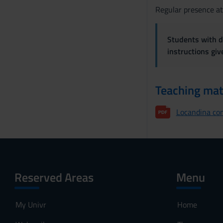
s
Regular presence at
e
n
Students with di
s
instructions gi
o
Teaching mat
Locandina co
Reserved Areas
Menu
My Univr
Home