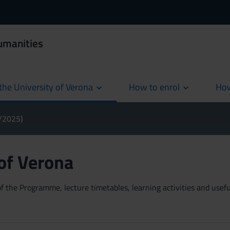
umanities
the University of Verona
How to enrol
How
cur
4/2025)
 of Verona
 the Programme, lecture timetables, learning activities and useful