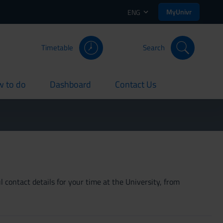
MyUnivr
ENG
Timetable
Search
 to do
Dashboard
Contact Us
rent
current
current
 contact details for your time at the University, from