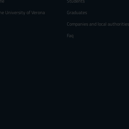
me
Students
he University of Verona
Graduates
Companies and local authoritie
Faq