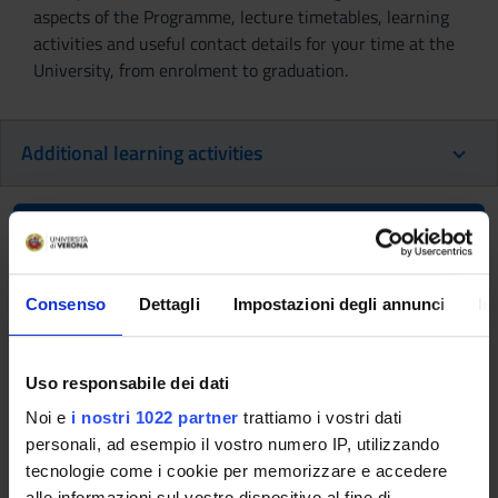
aspects of the Programme, lecture timetables, learning
activities and useful contact details for your time at the
University, from enrolment to graduation.
Additional learning activities
Ritorna a ulteriori attività formative
Stranalandia. Dalla narrazione al
Consenso
Dettagli
Impostazioni degli annunci
In
teatro (2018/2019)
Teaching code
Teacher
Uso responsabile dei dati
4S008749
Nicola Pasqualicchio
Noi e
i nostri 1022 partner
trattiamo i vostri dati
Coordinator
Credits
personali, ad esempio il vostro numero IP, utilizzando
Nicola Pasqualicchio
1
tecnologie come i cookie per memorizzare e accedere
alle informazioni sul vostro dispositivo al fine di