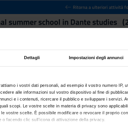
Ritorna a ulteriori attività 
nal summer school in Dante studies 
Teacher
Paolo Pellegrini
Credits
Dettagli
Impostazioni degli annunci
1
rses:
l summer school in Dante studies
of the course Master’s degree in 
n of Literary Texts
rattiamo i vostri dati personali, ad esempio il vostro numero IP, 
dere alle informazioni sul vostro dispositivo al fine di pubblica
Scientific Disciplinary Sector 
nunci e i contenuti, ricercare il pubblico e sviluppare i servizi. A
NN - -
r quali scopi. Le vostre scelte in materia di privacy sono applicabi
to le vostre scelte. È possibile modificare o revocare il proprio 
 o facendo clic sull'icona di attivazione della privacy.
1 al Nov 6, 2021.