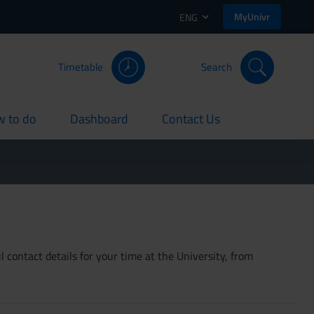
MyUnivr
ENG
Timetable
Search
 to do
Dashboard
Contact Us
rent
current
current
 contact details for your time at the University, from