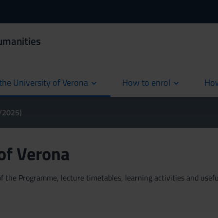
umanities
the University of Verona
How to enrol
How
cur
4/2025)
 of Verona
 the Programme, lecture timetables, learning activities and useful