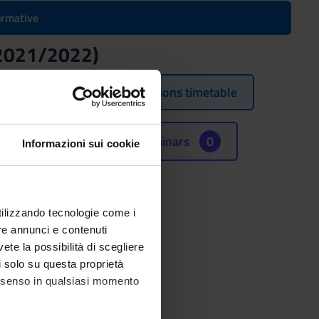
formative
(2021/2022)
Lessons timetable
Seminars
0
Informazioni sui cookie
Tradition and
utilizzando tecnologie come i
re annunci e contenuti
(SSD)
vete la possibilità di scegliere
li solo su questa proprietà
consenso in qualsiasi momento