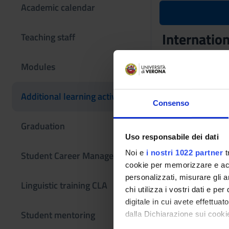
Academic calendar
Internatio
Teaching staff
Teaching code
Modules
4S010431
Coordinator
Additional learning activities
Consenso
Paolo Pellegrini
Graduation
Also offered in cou
Uso responsabile dei dati
Internationa
Interpretatio
Noi e
i nostri 1022 partner
t
Student Career Management
cookie per memorizzare e acce
Language
personalizzati, misurare gli an
Linguistic training CLA
Italian
chi utilizza i vostri dati e pe
digitale in cui avete effettua
Period
Student mentoring
dalla Dichiarazione sui cookie
1 A dal Sep 27, 202