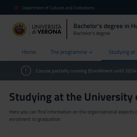
Department of Cultures and Civilizations
Bachelor’s degree in H
Bachelor's degree
Home
The programme
Studying at 
current
Course partially running (Enrollment until 202
Studying at the University
Here you can find information on the organisational aspects of
enrolment to graduation.