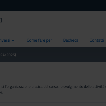
]
riversi
Come fare per
Bacheca
Contatti
current
current
current
2024/2025)
ti l'organizzazione pratica del corso, lo svolgimento delle attività 
e.