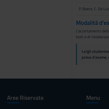
P. Boero, C. De Lu
Modalità d'e
L’accertamento della
testi e di rielaboraz
Le/gli studentes
prova d'esame, d
Aree Riservate
Menu