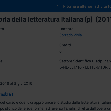
Ritorna a ulteriori attività 
oria della letteratura italiana (p) (2
nto
Docente
Corrado Viola
Crediti
6
ne
Settore Scientifico Disciplinar
L-FIL-LET/10 - LETTERATURA
 2018 al 9 giu 2018.
mativi
 del corso è quello di approfondire lo studio della letteratura itali
po storico delle sue forme, attraverso l’analisi diretta dell’opera d