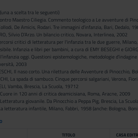
(una a scelta tra le seguenti)
ntro Maestro Ciliegia. Commento teologico a Le avventure di Pino
lodi, De Amicis, Rodari. Tre immagini d’infanzia, Bari, Dedalo, 1
Silvio D’Arzo. Un bilancio critico, Novara, Interlinea, 2002
orsi critici di letteratura per l'infanzia tra le due guerre, Milano
isibile. Infanzia e libri per bambini, a cura di EMY BESEGHI e GIO
 l’infanzia oggi. Questioni epistemologiche, metodologie d’indagin
versità, 2003
I, Il naso corto. Una rilettura delle Avventure di Pinocchio, B
, La spada di sambuco. Cinque percorsi salgariani, Verona, Fiori
, Vamba, Brescia, La Scuola, 19712
ore in 120 anni di critica deamicisiana, Roma, Aracne, 2009
tteratura giovanile. Da Pinocchio a Peppa Pig, Brescia, La Scuol
 letteratura infantile, Milano, Fabbri, 1958 (anche: Bologna, Boni
to
TITOLO
CASA EDITR