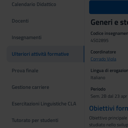
Calendario Didattico
Generi e st
Docenti
Codice insegname
Insegnamenti
4S02895
Coordinatore
Ulteriori attività formative
Corrado Viola
Prova finale
Lingua di erogazio
Italiano
Gestione carriere
Periodo
Sem. 2B dal 23 apr
Esercitazioni Linguistiche CLA
Obiettivi for
Obiettivo principale
Tutorato per studenti
studiato nello svilup