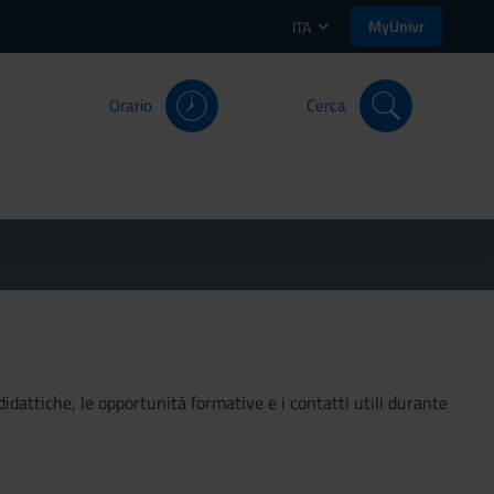
MyUnivr
ITA
Orario
Cerca
didattiche, le opportunità formative e i contatti utili durante