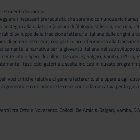
gli studenti dovranno:
ggiare i necessari prerequisiti, che saranno comunque richiamati n
 sostegno alla didattica (nozioni di filologia, stilistica, metrica, re
ali di sviluppo della tradizione letteraria italiana dalle origini a t
ne di genere letterario, con particolare riferimento alla tradizione 
ticamente la narrativa per la gioventù italiana nel suo sviluppo s
mente vita e opere di Collodi, De Amicis, Salgari, Vamba, D’Arzo, R
tamente i testi obbligatori e a scelta indicati in questo programma
ali voci critiche relative al genere letterario, alle opere e agli au
 argomentare criticamente le relazioni tra la narrativa per la giove
ventù tra Otto e Novecento: Collodi, De Amicis, Salgari, Vamba, D’Ar