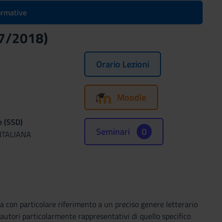
formative
017/2018)
Orario Lezioni
Moodle
e (SSD)
Seminari
0
 ITALIANA
ana con particolare riferimento a un preciso genere letterario
i autori particolarmente rappresentativi di quello specifico