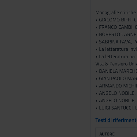
n
s
Monografie critiche 
e
• GIACOMO BIFFI, Co
n
• FRANCO CAMBI, Col
s
• ROBERTO CARNERO, 
o
• SABRINA FAVA, Perc
• La letteratura inv
• La letteratura per
Vita & Pensiero Uni
• DANIELA MARCHESCH
• GIAN PAOLO MARCHI
• ARMANDO MICHIELI
• ANGELO NOBILE, Cu
• ANGELO NOBILE, Le
• LUIGI SANTUCCI, La
Testi di riferimen
AUTORE