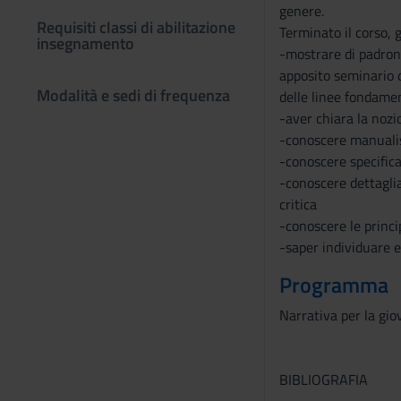
genere.
Requisiti classi di abilitazione
Terminato il corso, 
insegnamento
-mostrare di padrone
apposito seminario di
Modalità e sedi di frequenza
delle linee fondament
-aver chiara la nozio
-conoscere manualis
-conoscere specifica
-conoscere dettaglia
critica
-conoscere le princip
-saper individuare e
Programma
Narrativa per la gio
BIBLIOGRAFIA