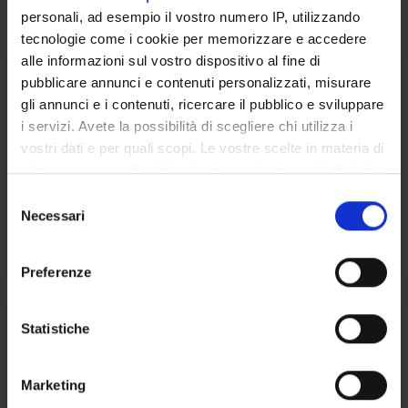
personali, ad esempio il vostro numero IP, utilizzando
The teaching is organized as follows:
tecnologie come i cookie per memorizzare e accedere
alle informazioni sul vostro dispositivo al fine di
FIRST PART (I)
pubblicare annunci e contenuti personalizzati, misurare
gli annunci e i contenuti, ricercare il pubblico e sviluppare
Credits
Period
i servizi. Avete la possibilità di scegliere chi utilizza i
6
CuCi 1 A, CuCi 1 B
vostri dati e per quali scopi. Le vostre scelte in materia di
privacy sono applicabili solo su questa proprietà digitale
Academic staff
in cui avete effettuato le vostre scelte. È possibile
S
Giacomo Girardi
modificare o revocare il proprio consenso in qualsiasi
Necessari
e
momento dalla Dichiarazione sui cookie o facendo clic
Lessons timetable
l
sull'icona di attivazione della privacy.
e
Preferenze
z
Con il tuo consenso, vorremmo anche:
i
SECOND PART (P)
raccogliere informazioni sulla tua posizione
o
Statistiche
geografica, con un'approssimazione di qualche
n
Credits
Period
metro,
e
6
CuCi 2 A, CuCi 2 B
Marketing
Identificare il tuo dispositivo, scansionandolo
d