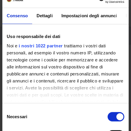
formative e i contatti utili durante tutto il percorso di
studi, fino al conseguimento del titolo finale.
Consenso
Dettagli
Impostazioni degli annunci
In
Insegnamenti
Uso responsabile dei dati
Noi e
i nostri 1022 partner
trattiamo i vostri dati
personali, ad esempio il vostro numero IP, utilizzando
Ritorna al piano didattico
tecnologie come i cookie per memorizzare e accedere
alle informazioni sul vostro dispositivo al fine di
Ritorna agli insegnamenti per periodo
pubblicare annunci e contenuti personalizzati, misurare
gli annunci e i contenuti, ricercare il pubblico e sviluppare
Estetica (p)
i servizi. Avete la possibilità di scegliere chi utilizza i
vostri dati e per quali scopi. Le vostre scelte in materia di
Codice insegnamento
Crediti
privacy sono applicabili solo su questa proprietà digitale
4S01184
6
in cui avete effettuato le vostre scelte. È possibile
S
L'insegnamento è mutuato dall'insegnamento
Estetica (p)
modificare o revocare il proprio consenso in qualsiasi
Necessari
e
(2011/2012) - Laurea in Filosofia [L-5]
momento dalla Dichiarazione sui cookie o facendo clic
l
sull'icona di attivazione della privacy.