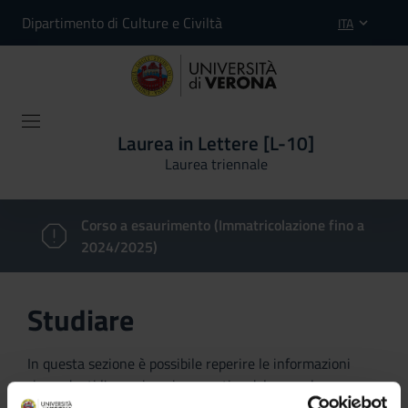
Dipartimento di Culture e Civiltà
ITA
Laurea in Lettere [L-10]
Laurea triennale
Corso a esaurimento (Immatricolazione fino a
2024/2025)
Studiare
In questa sezione è possibile reperire le informazioni
riguardanti l'organizzazione pratica del corso, lo
svolgimento delle attività didattiche, le opportunità