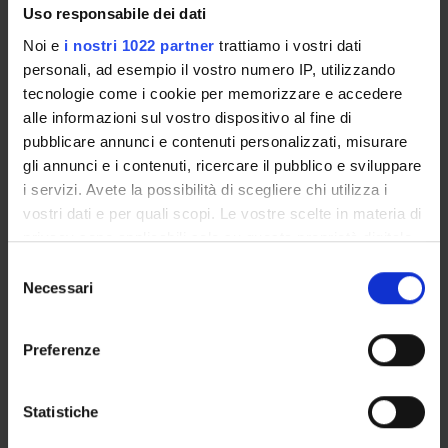
Sede
Uso responsabile dei dati
VERONA
Noi e
i nostri 1022 partner
trattiamo i vostri dati
personali, ad esempio il vostro numero IP, utilizzando
Seminari
0
tecnologie come i cookie per memorizzare e accedere
alle informazioni sul vostro dispositivo al fine di
Obiettivi formativi
pubblicare annunci e contenuti personalizzati, misurare
gli annunci e i contenuti, ricercare il pubblico e sviluppare
il corso si propone di approfondire l’evoluzione del sinfonismo
i servizi. Avete la possibilità di scegliere chi utilizza i
del primo Ottocento in modo speciale nei paesi di area
vostri dati e per quali scopi. Le vostre scelte in materia di
tedesca.
privacy sono applicabili solo su questa proprietà digitale
in cui avete effettuato le vostre scelte. È possibile
Programma
S
modificare o revocare il proprio consenso in qualsiasi
Necessari
e
Prerequisiti: aver sostenuto l’esame introduttivo di Storia
momento dalla Dichiarazione sui cookie o facendo clic
l
della musica.
sull'icona di attivazione della privacy.
e
Preferenze
z
Contenuto del corso:
Con il tuo consenso, vorremmo anche:
i
1) Lo sviluppo del genere sinfonico ottocentesco.
raccogliere informazioni sulla tua posizione
o
Statistiche
2) Approfondimenti sul sinfonismo di Beethoven, di Schubert
geografica, con un'approssimazione di qualche
n