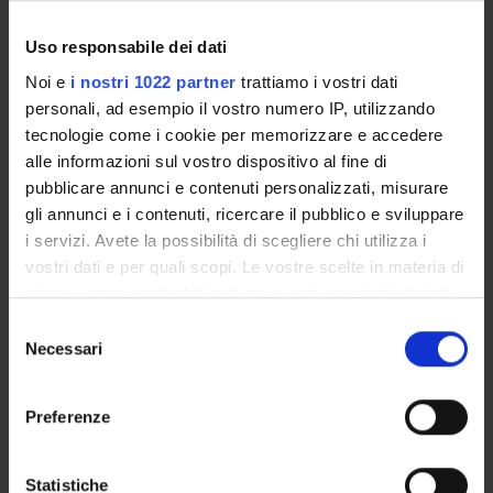
Francesco Donadi
6
Uso responsabile dei dati
Language
Noi e
i nostri 1022 partner
trattiamo i vostri dati
Italian
personali, ad esempio il vostro numero IP, utilizzando
tecnologie come i cookie per memorizzare e accedere
Scientific Disciplinary Sector (SSD)
alle informazioni sul vostro dispositivo al fine di
L-FIL-LET/05 - CLASSICAL PHILOLOGY
pubblicare annunci e contenuti personalizzati, misurare
Period
gli annunci e i contenuti, ricercare il pubblico e sviluppare
I semestre dal Oct 3, 2011 al Jan 27, 2012.
i servizi. Avete la possibilità di scegliere chi utilizza i
vostri dati e per quali scopi. Le vostre scelte in materia di
privacy sono applicabili solo su questa proprietà digitale
Seminars
0
in cui avete effettuato le vostre scelte. È possibile
S
modificare o revocare il proprio consenso in qualsiasi
Necessari
e
Learning outcomes
momento dalla Dichiarazione sui cookie o facendo clic
l
sull'icona di attivazione della privacy.
The course aims to launch the knowledge and understanding
e
Preferenze
of the relationship between antiquity and modernity
z
Con il tuo consenso, vorremmo anche:
i
Program
raccogliere informazioni sulla tua posizione
o
Statistiche