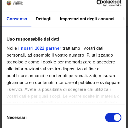
formative e i contatti utili durante tutto il percorso di
studi, fino al conseguimento del titolo finale.
Consenso
Dettagli
Impostazioni degli annunci
In
Insegnamenti
Uso responsabile dei dati
Noi e
i nostri 1022 partner
trattiamo i vostri dati
Ritorna al piano didattico
personali, ad esempio il vostro numero IP, utilizzando
tecnologie come i cookie per memorizzare e accedere
alle informazioni sul vostro dispositivo al fine di
Ritorna agli insegnamenti per periodo
pubblicare annunci e contenuti personalizzati, misurare
Letteratura francese
gli annunci e i contenuti, ricercare il pubblico e sviluppare
i servizi. Avete la possibilità di scegliere chi utilizza i
Codice insegnamento
Crediti
vostri dati e per quali scopi. Le vostre scelte in materia di
4S011718
6
privacy sono applicabili solo su questa proprietà digitale
in cui avete effettuato le vostre scelte. È possibile
S
L'insegnamento è mutuato dall'insegnamento
Letteratura
modificare o revocare il proprio consenso in qualsiasi
Necessari
e
francese 1
(2025/2026) - Laurea in Lingue e letterature per
momento dalla Dichiarazione sui cookie o facendo clic
l
l'editoria e i media digitali