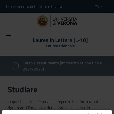
Dipartimento di Culture e Civiltà
ITA
Laurea in Lettere [L-10]
Laurea triennale
Corso a esaurimento (Immatricolazione fino a
2024/2025)
Studiare
In questa sezione è possibile reperire le informazioni
riguardanti l'organizzazione pratica del corso, lo
svolgimento delle attività didattiche, le opportunità