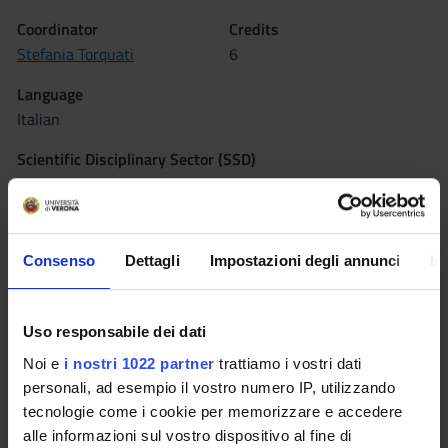
Coordinator
Credits
Stefania Torquati
6
Language
Italian
Scientific Disciplinary Sector (SSD)
M-PSI/01 - GENERAL PSYCHOLOGY
Period
Sem. 1B dal Nov 19, 2018 al Jan 12, 2019.
Consenso
Dettagli
Impostazioni degli annunci
In
Lessons timetable
Moodle
Uso responsabile dei dati
Noi e
i nostri 1022 partner
trattiamo i vostri dati
Seminars
0
personali, ad esempio il vostro numero IP, utilizzando
tecnologie come i cookie per memorizzare e accedere
Learning outcomes
alle informazioni sul vostro dispositivo al fine di