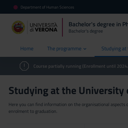
Department of Human Sciences
Bachelor's degree in P
Bachelor's degree
Home
The programme
Studying at 
current
Course partially running (Enrollment until 202
Studying at the University
Here you can find information on the organisational aspects of
enrolment to graduation.