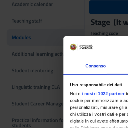
Academic calendar
Stage (It w
Teaching staff
Teaching code
Modules
4S01870
Scientific Discipli
Additional learning activities
- - -
Consenso
Student mentoring
Uso responsabile dei dati
Linguistic training CLA
Noi e
i nostri 1022 partner
t
cookie per memorizzare e acce
Student Career Management
personalizzati, misurare gli an
chi utilizza i vostri dati e pe
Practical information for
digitale in cui avete effettua
students
dalla Dichiarazione sui cookie