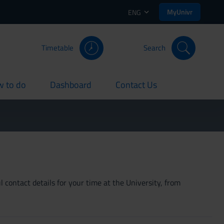
MyUnivr
ENG
Timetable
Search
 to do
Dashboard
Contact Us
rent
current
current
 contact details for your time at the University, from