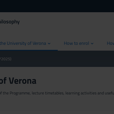
hilosophy
the University of Verona
How to enrol
How
cur
4/2025)
 of Verona
 the Programme, lecture timetables, learning activities and useful