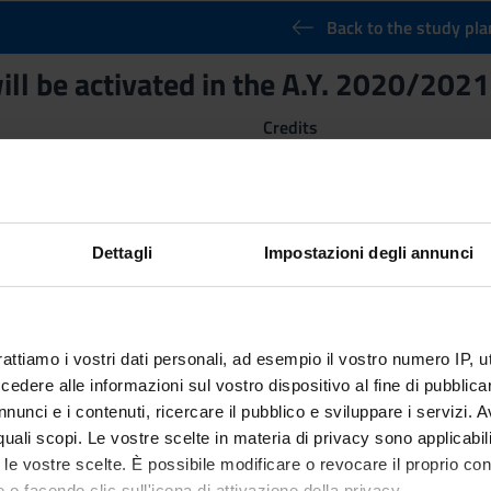
Back to the study pla
ill be activated in the A.Y. 2020/2021
Credits
3
nary Sector (SSD)
Dettagli
Impostazioni degli annunci
rattiamo i vostri dati personali, ad esempio il vostro numero IP, 
dere alle informazioni sul vostro dispositivo al fine di pubblica
nunci e i contenuti, ricercare il pubblico e sviluppare i servizi. A
r quali scopi. Le vostre scelte in materia di privacy sono applicabi
to le vostre scelte. È possibile modificare o revocare il proprio 
 o facendo clic sull'icona di attivazione della privacy.