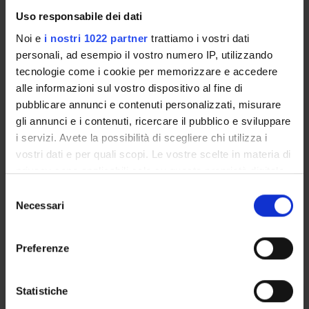
Italiano
Uso responsabile dei dati
Noi e
i nostri 1022 partner
trattiamo i vostri dati
Seminari
0
personali, ad esempio il vostro numero IP, utilizzando
tecnologie come i cookie per memorizzare e accedere
L'insegnamento è organizzato come segue:
alle informazioni sul vostro dispositivo al fine di
pubblicare annunci e contenuti personalizzati, misurare
I MODULO PARTE (I)
gli annunci e i contenuti, ricercare il pubblico e sviluppare
i servizi. Avete la possibilità di scegliere chi utilizza i
Crediti
Periodo
vostri dati e per quali scopi. Le vostre scelte in materia di
6
Sem. 2A
privacy sono applicabili solo su questa proprietà digitale
in cui avete effettuato le vostre scelte. È possibile
Docenti
S
modificare o revocare il proprio consenso in qualsiasi
Necessari
Gian Maria Varanini
e
momento dalla Dichiarazione sui cookie o facendo clic
l
sull'icona di attivazione della privacy.
Orario Lezioni
e
Preferenze
z
Con il tuo consenso, vorremmo anche:
i
raccogliere informazioni sulla tua posizione
o
Statistiche
II MODULO PARTE (P)
geografica, con un'approssimazione di qualche
n