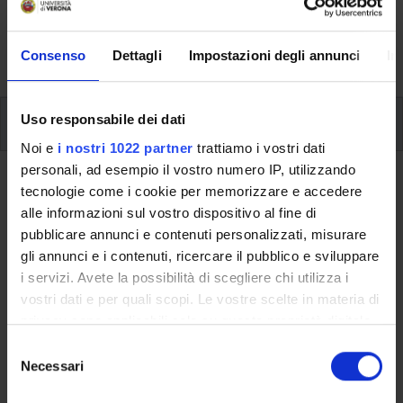
aspects of the Programme, lecture timetables, learning
activities and useful contact details for your time at the
University, from enrolment to graduation.
Consenso
Dettagli
Impostazioni degli annunci
In
Modules
Uso responsabile dei dati
Noi e
i nostri 1022 partner
trattiamo i vostri dati
personali, ad esempio il vostro numero IP, utilizzando
Back to the study plan
tecnologie come i cookie per memorizzare e accedere
alle informazioni sul vostro dispositivo al fine di
Back to the modules per semester
pubblicare annunci e contenuti personalizzati, misurare
gli annunci e i contenuti, ricercare il pubblico e sviluppare
Archive-keeping (i)
i servizi. Avete la possibilità di scegliere chi utilizza i
vostri dati e per quali scopi. Le vostre scelte in materia di
Teaching code
Credits
privacy sono applicabili solo su questa proprietà digitale
4S01296
6
in cui avete effettuato le vostre scelte. È possibile
S
modificare o revocare il proprio consenso in qualsiasi
Necessari
e
The course is given by
Archive-keeping (i)
(2025/2026) -
momento dalla Dichiarazione sui cookie o facendo clic
l
Bachelor’s degree in Humanities