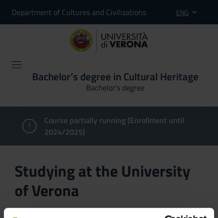
Department of Cultures and Civilizations
ENG
Bachelor’s degree in Cultural Heritage
Bachelor's degree
Course partially running (Enrollment until
2024/2025)
Studying at the University
of Verona
Here you can find information on the organisational