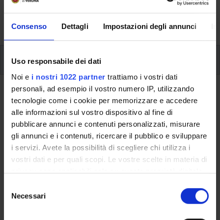
formative e i contatti utili durante tutto il percorso di
studi, fino al conseguimento del titolo finale.
Consenso
Dettagli
Impostazioni degli annunci
In
Insegnamenti
Uso responsabile dei dati
Noi e
i nostri 1022 partner
trattiamo i vostri dati
personali, ad esempio il vostro numero IP, utilizzando
Ritorna al piano didattico
tecnologie come i cookie per memorizzare e accedere
alle informazioni sul vostro dispositivo al fine di
Ritorna agli insegnamenti per periodo
pubblicare annunci e contenuti personalizzati, misurare
gli annunci e i contenuti, ricercare il pubblico e sviluppare
Paleografia latina (i)
i servizi. Avete la possibilità di scegliere chi utilizza i
vostri dati e per quali scopi. Le vostre scelte in materia di
Codice insegnamento
Crediti
privacy sono applicabili solo su questa proprietà digitale
4S01205
6
in cui avete effettuato le vostre scelte. È possibile
S
L'insegnamento è mutuato dall'insegnamento
Paleografia
modificare o revocare il proprio consenso in qualsiasi
Necessari
e
latina
(2025/2026) - Laurea in Lettere [L-10]
momento dalla Dichiarazione sui cookie o facendo clic
l
sull'icona di attivazione della privacy.