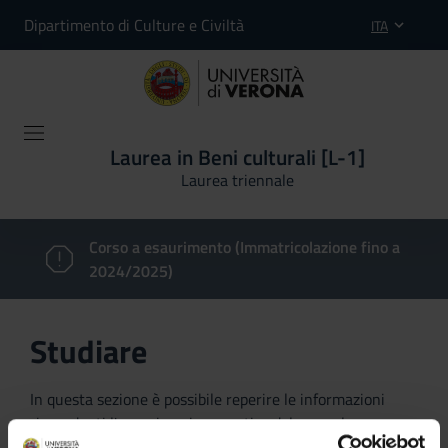
Dipartimento di Culture e Civiltà
ITA
Laurea in Beni culturali [L-1]
Laurea triennale
Corso a esaurimento (Immatricolazione fino a
2024/2025)
Studiare
In questa sezione è possibile reperire le informazioni
riguardanti l'organizzazione pratica del corso, lo
svolgimento delle attività didattiche, le opportunità