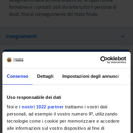
formative e i contatti utili durante tutto il percorso di
studi, fino al conseguimento del titolo finale.
Insegnamenti
Ritorna al piano didattico
Storia della tradizione classica BC
Consenso
Dettagli
Impostazioni degli annunci
In
(i)
(Non erogato 2023/2024)
Codice insegnamento
Crediti
Uso responsabile dei dati
4S02107
6
Noi e
i nostri 1022 partner
trattiamo i vostri dati
Settore Scientifico Disciplinare (SSD)
personali, ad esempio il vostro numero IP, utilizzando
L-FIL-LET/05 - FILOLOGIA CLASSICA
tecnologie come i cookie per memorizzare e accedere
alle informazioni sul vostro dispositivo al fine di
Obiettivi di apprendimento