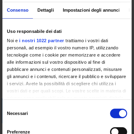
V.3 Segue: la conservazione dei beni culturali.
Consenso
Dettagli
Impostazioni degli annunci
In
V.4. Segue: le sanzioni per inosservanza delle norme per la
protezione e la conservazione dei beni culturali.
V.5. Segue: la non dispersione giuridica e la non dispersione
Uso responsabile dei dati
materiale dei beni culturali.
Noi e
i nostri 1022 partner
trattiamo i vostri dati
V.6. Segue: Il problema del rapporto fra tutela dei beni culturali
personali, ad esempio il vostro numero IP, utilizzando
e proprietà privata.
tecnologie come i cookie per memorizzare e accedere
V.7. I c.d. acquisti coattivi.
alle informazioni sul vostro dispositivo al fine di
Bibliografia
pubblicare annunci e contenuti personalizzati, misurare
gli annunci e i contenuti, ricercare il pubblico e sviluppare
i servizi. Avete la possibilità di scegliere chi utilizza i
Vai alla bibliografia
vostri dati e per quali scopi. Le vostre scelte in materia di
privacy sono applicabili solo su questa proprietà digitale
Visualizza la bibliografia con Leganto, strumento che il
in cui avete effettuato le vostre scelte. È possibile
S
Sistema Bibliotecario mette a disposizione per recuperare i
modificare o revocare il proprio consenso in qualsiasi
Necessari
e
testi in programma d'esame in modo semplice e innovativo.
momento dalla Dichiarazione sui cookie o facendo clic
l
sull'icona di attivazione della privacy.
e
Modalità didattiche
Preferenze