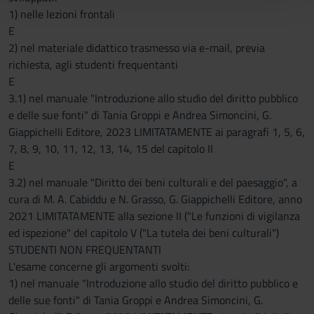
con altre informazioni che hai fornito loro o che hanno
1) nelle lezioni frontali
raccolto dal tuo utilizzo dei loro servizi.
E
2) nel materiale didattico trasmesso via e-mail, previa
richiesta, agli studenti frequentanti
E
3.1) nel manuale "Introduzione allo studio del diritto pubblico
e delle sue fonti" di Tania Groppi e Andrea Simoncini, G.
Giappichelli Editore, 2023 LIMITATAMENTE ai paragrafi 1, 5, 6,
7, 8, 9, 10, 11, 12, 13, 14, 15 del capitolo II
E
3.2) nel manuale "Diritto dei beni culturali e del paesaggio", a
cura di M. A. Cabiddu e N. Grasso, G. Giappichelli Editore, anno
2021 LIMITATAMENTE alla sezione II ("Le funzioni di vigilanza
ed ispezione" del capitolo V ("La tutela dei beni culturali")
STUDENTI NON FREQUENTANTI
L'esame concerne gli argomenti svolti:
1) nel manuale "Introduzione allo studio del diritto pubblico e
delle sue fonti" di Tania Groppi e Andrea Simoncini, G.