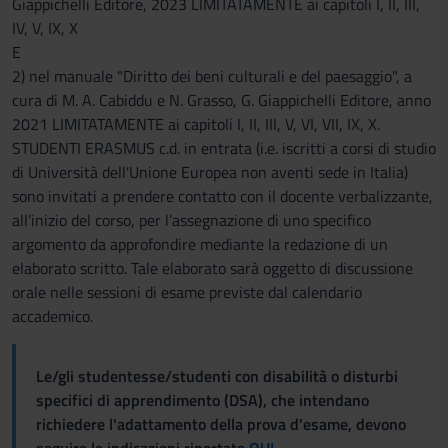
Giappichelli Editore, 2023 LIMITATAMENTE ai capitoli I, II, III,
IV, V, IX, X
E
2) nel manuale "Diritto dei beni culturali e del paesaggio", a
cura di M. A. Cabiddu e N. Grasso, G. Giappichelli Editore, anno
2021 LIMITATAMENTE ai capitoli I, II, III, V, VI, VII, IX, X.
STUDENTI ERASMUS c.d. in entrata (i.e. iscritti a corsi di studio
di Università dell'Unione Europea non aventi sede in Italia)
sono invitati a prendere contatto con il docente verbalizzante,
all’inizio del corso, per l’assegnazione di uno specifico
argomento da approfondire mediante la redazione di un
elaborato scritto. Tale elaborato sarà oggetto di discussione
orale nelle sessioni di esame previste dal calendario
accademico.
Le/gli studentesse/studenti con disabilità o disturbi
specifici di apprendimento (DSA), che intendano
richiedere l'adattamento della prova d'esame, devono