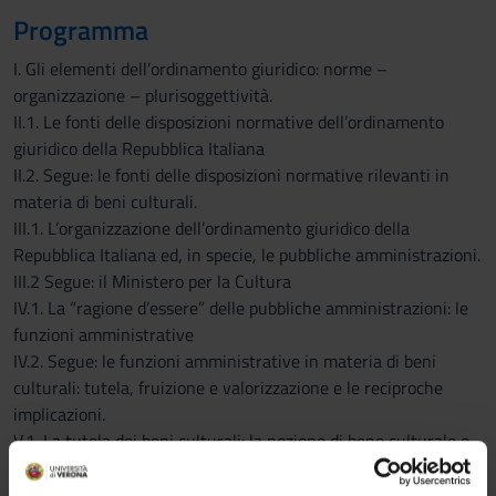
Programma
I. Gli elementi dell’ordinamento giuridico: norme –
organizzazione – plurisoggettività.
II.1. Le fonti delle disposizioni normative dell’ordinamento
giuridico della Repubblica Italiana
II.2. Segue: le fonti delle disposizioni normative rilevanti in
materia di beni culturali.
III.1. L’organizzazione dell’ordinamento giuridico della
Repubblica Italiana ed, in specie, le pubbliche amministrazioni.
III.2 Segue: il Ministero per la Cultura
IV.1. La “ragione d’essere” delle pubbliche amministrazioni: le
funzioni amministrative
IV.2. Segue: le funzioni amministrative in materia di beni
culturali: tutela, fruizione e valorizzazione e le reciproche
implicazioni.
V.1. La tutela dei beni culturali: la nozione di bene culturale e
l’individuazione dei beni culturali
V.2 Segue: la protezione diretta ed indiretta dei beni culturali.