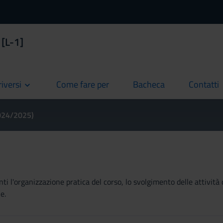
 [L-1]
riversi
Come fare per
Bacheca
Contatti
current
current
current
2024/2025)
ti l'organizzazione pratica del corso, lo svolgimento delle attività 
e.