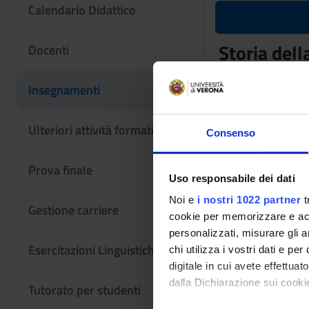
Calendario Didattico
Storia del
Docenti
Codice insegname
Insegnamenti
4S02106
L'insegnamento è m
Ulteriori attività formative
Consenso
Prova finale
Uso responsabile dei dati
Noi e
i nostri 1022 partner
t
Gestione carriere
cookie per memorizzare e acce
personalizzati, misurare gli an
Esercitazioni Linguistiche CLA
chi utilizza i vostri dati e pe
digitale in cui avete effettua
dalla Dichiarazione sui cookie
Tutorato per studenti