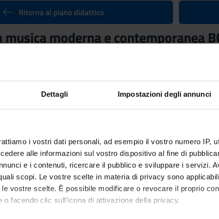
Ritorna al piano didattico
la musica moderna e contemporanea BC
nto
Crediti
6
utuato dall'insegnamento
Storia della musica moderna e contempo
Dettagli
Impostazioni degli annunci
rattiamo i vostri dati personali, ad esempio il vostro numero IP, 
dere alle informazioni sul vostro dispositivo al fine di pubblica
nunci e i contenuti, ricercare il pubblico e sviluppare i servizi. A
r quali scopi. Le vostre scelte in materia di privacy sono applicabi
to le vostre scelte. È possibile modificare o revocare il proprio 
 o facendo clic sull'icona di attivazione della privacy.