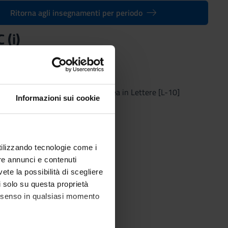
Ritorna agli insegnamenti per periodo
 (i)
ranea LT (i)
(2012/2013) - Laurea in Lettere [L-10]
Informazioni sui cookie
utilizzando tecnologie come i
re annunci e contenuti
vete la possibilità di scegliere
li solo su questa proprietà
consenso in qualsiasi momento