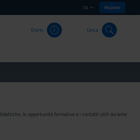
MyUnivr
ITA
Orario
Cerca
didattiche, le opportunità formative e i contatti utili durante