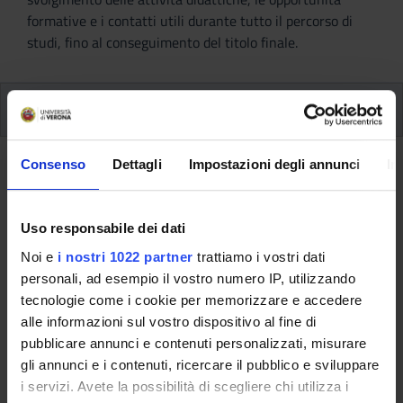
formative e i contatti utili durante tutto il percorso di
studi, fino al conseguimento del titolo finale.
Ulteriori attività formative
Consenso
Dettagli
Impostazioni degli annunci
In
Ritorna a ulteriori attività formative
Catalogazione del materiale
Uso responsabile dei dati
archeologico (2016/2017)
Noi e
i nostri 1022 partner
trattiamo i vostri dati
Codice insegnamento
Docente
personali, ad esempio il vostro numero IP, utilizzando
4S004798
Giuliana Maria Facchini
tecnologie come i cookie per memorizzare e accedere
alle informazioni sul vostro dispositivo al fine di
Coordinatore
Crediti
pubblicare annunci e contenuti personalizzati, misurare
Giuliana Maria Facchini
3
gli annunci e i contenuti, ricercare il pubblico e sviluppare
i servizi. Avete la possibilità di scegliere chi utilizza i
Lingua di erogazione