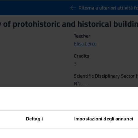
Ritorna a ulteriori attività 
 of protohistoric and historical buil
Teacher
Elisa Lerco
Credits
3
Scientific Disciplinary Sector 
NN - -
tcomes
Dettagli
Impostazioni degli annunci
s to introduce a series of case studies relating to building, from t
exhaustive as possible, of construction types and techniques found 