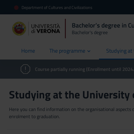
Department of Cultures and Civilizations
Bachelor’s degree in Cu
Bachelor's degree
Home
The programme
Studying at 
current
Course partially running (Enrollment until 202
Studying at the University
Here you can find information on the organisational aspects of
enrolment to graduation.