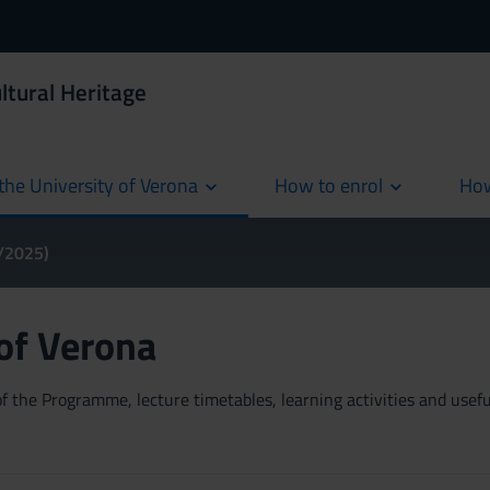
ltural Heritage
the University of Verona
How to enrol
How
cur
4/2025)
 of Verona
 the Programme, lecture timetables, learning activities and useful