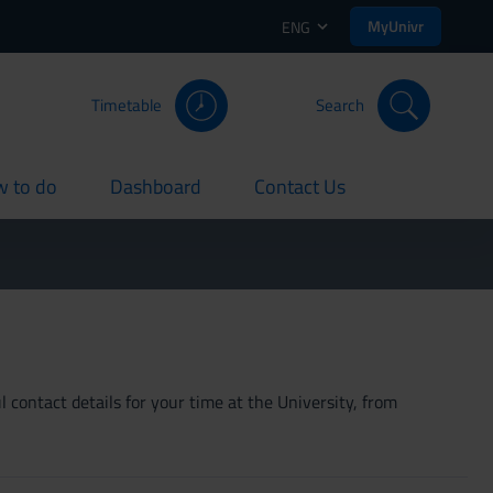
MyUnivr
ENG
Timetable
Search
 to do
Dashboard
Contact Us
rent
current
current
 contact details for your time at the University, from