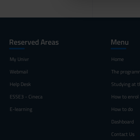
che hanno raccolto dal tuo uti
e
l
c
o
n
s
Reserved Areas
Menu
e
n
My Univr
Home
s
o
Webmail
The program
Help Desk
Studying at t
ESSE3 - Cineca
How to enrol
E-learning
How to do
Dashboard
Contact Us