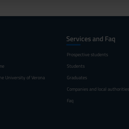
lizzo dei loro servizi.
Services and Faq
Prospective students
me
Students
he University of Verona
Graduates
Companies and local authoritie
Faq