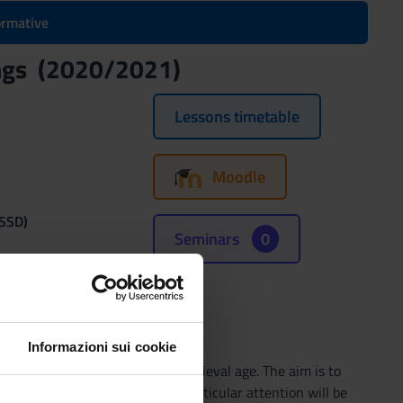
formative
dings (2020/2021)
Lessons timetable
Moodle
(SSD)
Seminars
0
Informazioni sui cookie
he protohistoric period to the medieval age. The aim is to
in an archaeological context. Particular attention will be