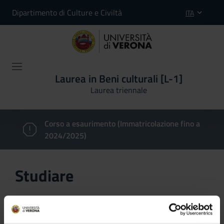
Dipartimento di Culture e Civiltà
ITA
Laurea in Beni culturali [L-1]
Laurea triennale
Corso a esaurimento (Immatricolazione fino a
2024/2025)
Studiare
In questa sezione è possibile reperire le informazioni
riguardanti l'organizzazione pratica del corso, lo
svolgimento delle attività didattiche, le opportunità