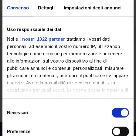
formative e i contatti utili durante tutto il percorso di
Consenso
Dettagli
Impostazioni degli annunci
In
studi, fino al conseguimento del titolo finale.
Uso responsabile dei dati
Ulteriori attività formative
Noi e
i nostri 1022 partner
trattiamo i vostri dati
personali, ad esempio il vostro numero IP, utilizzando
tecnologie come i cookie per memorizzare e accedere
Ritorna a ulteriori attività formative
alle informazioni sul vostro dispositivo al fine di
pubblicare annunci e contenuti personalizzati, misurare
Democrazie e fascismo
gli annunci e i contenuti, ricercare il pubblico e sviluppare
i servizi. Avete la possibilità di scegliere chi utilizza i
Codice insegnamento
Crediti
vostri dati e per quali scopi. Le vostre scelte in materia di
4S011910
1
privacy sono applicabili solo su questa proprietà digitale
L'insegnamento è mutuato dall'insegnamento
Democrazie e
in cui avete effettuato le vostre scelte. È possibile
S
fascismo
(2022/2023) - Laurea in Lettere [L-10]
modificare o revocare il proprio consenso in qualsiasi
Necessari
e
momento dalla Dichiarazione sui cookie o facendo clic
l
sull'icona di attivazione della privacy.
e
Preferenze
z