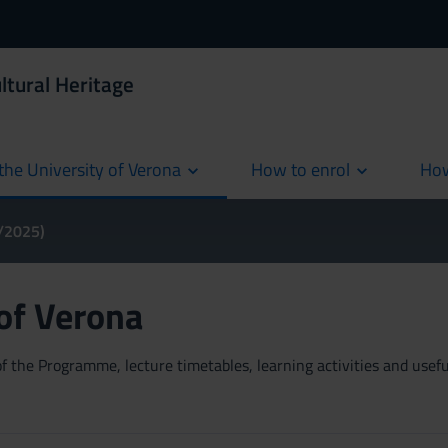
ltural Heritage
the University of Verona
How to enrol
How
cur
4/2025)
 of Verona
 the Programme, lecture timetables, learning activities and useful