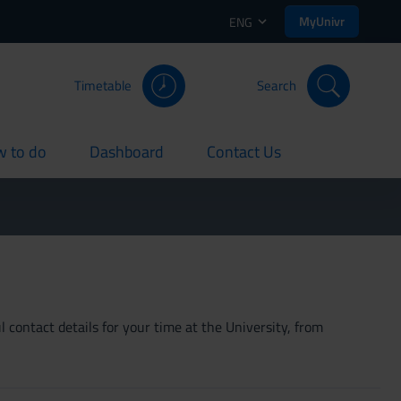
MyUnivr
ENG
Timetable
Search
 to do
Dashboard
Contact Us
rent
current
current
 contact details for your time at the University, from