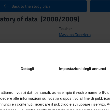
Back to the study plan
ratory of data (2008/2009)
Teacher
Massimo Guerriero
rses:
ory of data
of the course Degree in Cultural Assets
Dettagli
Impostazioni degli annunci
Period
Primo semestre dal Sep 29, 20
tcomes
rattiamo i vostri dati personali, ad esempio il vostro numero IP, 
dere alle informazioni sul vostro dispositivo al fine di pubblica
nunci e i contenuti, ricercare il pubblico e sviluppare i servizi. A