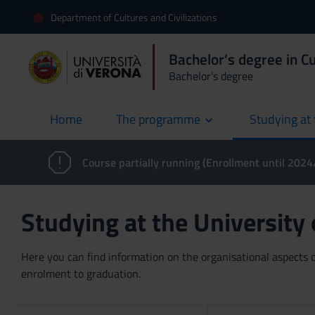
Department of Cultures and Civilizations
Bachelor’s degree in Cu
Bachelor's degree
Home
The programme
Studying at 
current
Course partially running (Enrollment until 202
Studying at the University
Here you can find information on the organisational aspects of
enrolment to graduation.