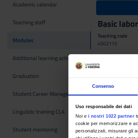
Academic calendar
Basic labo
Teaching staff
Teaching code
Modules
4S02115
Credits
Additional learning activities
3
Graduation
Also offered in cou
Basic laborat
Consenso
Student Career Management
Language
Italian
Uso responsabile dei dati
Linguistic training CLA
Learning ou
Noi e
i nostri 1022 partner
t
cookie per memorizzare e acce
-
Student mentoring
personalizzati, misurare gli an