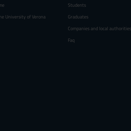
me
Students
he University of Verona
Graduates
Companies and local authoritie
Faq