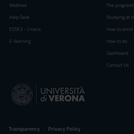
Webmail
The program
s
e
Help Desk
Studying at t
n
s
ESSE3 - Cineca
How to enrol
o
E-learning
How to do
Dashboard
Contact Us
Transparency
Privacy Policy