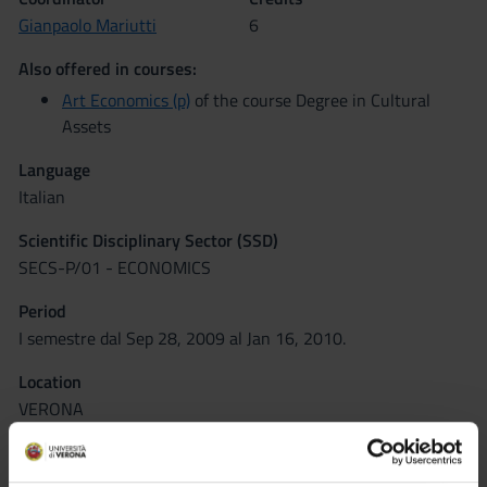
Gianpaolo Mariutti
6
Also offered in courses:
Art Economics (p)
of the course Degree in Cultural
Assets
Language
Italian
Scientific Disciplinary Sector (SSD)
SECS-P/01 - ECONOMICS
Period
I semestre dal Sep 28, 2009 al Jan 16, 2010.
Location
VERONA
Seminars
0