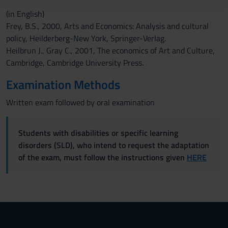
con altre informazioni che hai fornito loro o che hanno
(in English)
raccolto dal tuo utilizzo dei loro servizi.
Frey, B.S., 2000, Arts and Economics: Analysis and cultural
policy, Heilderberg-New York, Springer-Verlag.
Heilbrun J., Gray C., 2001, The economics of Art and Culture,
Cambridge, Cambridge University Press.
Examination Methods
Written exam followed by oral examination
Students with disabilities or specific learning
disorders (SLD), who intend to request the adaptation
of the exam, must follow the instructions given
HERE