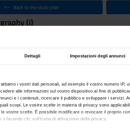
Back to the study plan
graphy (i)
Credits
6
n by
Latin Paleography
(2025/2026) - Bachelor’s degree in Humani
Dettagli
Impostazioni degli annunci
rattiamo i vostri dati personali, ad esempio il vostro numero IP, 
dere alle informazioni sul vostro dispositivo al fine di pubblica
nunci e i contenuti, ricercare il pubblico e sviluppare i servizi. A
r quali scopi. Le vostre scelte in materia di privacy sono applicabi
to le vostre scelte. È possibile modificare o revocare il proprio 
 o facendo clic sull'icona di attivazione della privacy.