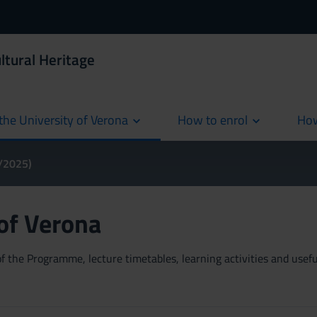
ltural Heritage
the University of Verona
How to enrol
How
cur
4/2025)
 of Verona
 the Programme, lecture timetables, learning activities and useful