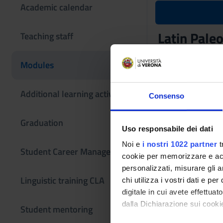
Academic calendar
Latin Paleo
Teaching staff
Teaching code
Modules
4S01205
The course is give
Additional learning activities
Consenso
Graduation
Uso responsabile dei dati
Noi e
i nostri 1022 partner
t
Student Career Management
cookie per memorizzare e acce
personalizzati, misurare gli an
Linguistic training CLA
chi utilizza i vostri dati e pe
digitale in cui avete effettua
dalla Dichiarazione sui cookie
Student mentoring