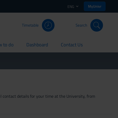
MyUnivr
ENG
Timetable
Search
 to do
Dashboard
Contact Us
rent
current
current
 contact details for your time at the University, from