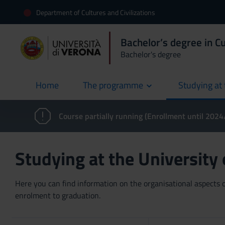
Department of Cultures and Civilizations
Bachelor’s degree in Cu
Bachelor's degree
Home
The programme
Studying at 
current
Course partially running (Enrollment until 202
Studying at the University
Here you can find information on the organisational aspects of
enrolment to graduation.