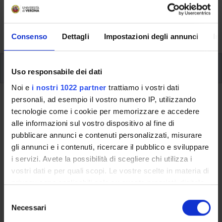
aspects of the Programme, lecture timetables, learning
activities and useful contact details for your time at the
University, from enrolment to graduation.
Consenso
Dettagli
Impostazioni degli annunci
In
Modules
Uso responsabile dei dati
Noi e
i nostri 1022 partner
trattiamo i vostri dati
personali, ad esempio il vostro numero IP, utilizzando
Back to the study plan
tecnologie come i cookie per memorizzare e accedere
alle informazioni sul vostro dispositivo al fine di
Back to the modules per semester
pubblicare annunci e contenuti personalizzati, misurare
gli annunci e i contenuti, ricercare il pubblico e sviluppare
Ancient Greek History (i)
i servizi. Avete la possibilità di scegliere chi utilizza i
vostri dati e per quali scopi. Le vostre scelte in materia di
Teaching code
Credits
privacy sono applicabili solo su questa proprietà digitale
4S01291
6
in cui avete effettuato le vostre scelte. È possibile
S
The course is given by
Ancient Greek History (i p) - Modulo: I
modificare o revocare il proprio consenso in qualsiasi
Necessari
e
MODULO PARTE (I)
(2016/2017) - Bachelor’s degree in
momento dalla Dichiarazione sui cookie o facendo clic
l