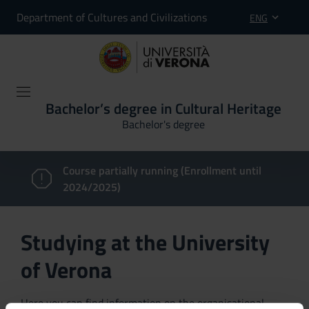
Department of Cultures and Civilizations
ENG
Bachelor’s degree in Cultural Heritage
Bachelor's degree
Course partially running (Enrollment until
2024/2025)
Studying at the University
of Verona
Here you can find information on the organisational