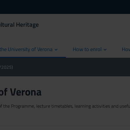
ltural Heritage
the University of Verona
How to enrol
How
cur
4/2025)
 of Verona
 the Programme, lecture timetables, learning activities and useful