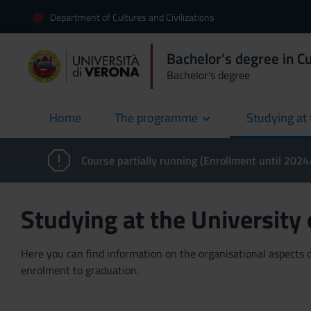
Department of Cultures and Civilizations
Bachelor’s degree in Cu
Bachelor's degree
Home
The programme
Studying at 
current
Course partially running (Enrollment until 202
Studying at the University
Here you can find information on the organisational aspects of
enrolment to graduation.