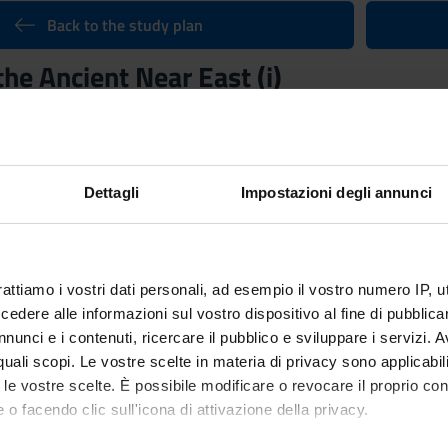
Back to the study plan
the Ancient Near East (i)
Credits
6
n by
History of the Ancient Near East (i)
(2026/2027) - Bachelor’s d
Dettagli
Impostazioni degli annunci
rattiamo i vostri dati personali, ad esempio il vostro numero IP, 
dere alle informazioni sul vostro dispositivo al fine di pubblica
nunci e i contenuti, ricercare il pubblico e sviluppare i servizi. A
r quali scopi. Le vostre scelte in materia di privacy sono applicabi
to le vostre scelte. È possibile modificare o revocare il proprio 
 o facendo clic sull'icona di attivazione della privacy.