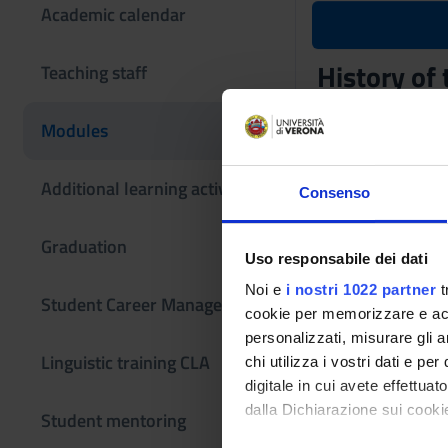
Academic calendar
History of 
Teaching staff
Teaching code
Modules
4S01261
The course is give
Additional learning activities
Consenso
Graduation
Uso responsabile dei dati
Noi e
i nostri 1022 partner
t
Student Career Management
cookie per memorizzare e acce
personalizzati, misurare gli an
Linguistic training CLA
chi utilizza i vostri dati e pe
digitale in cui avete effettua
dalla Dichiarazione sui cookie
Student mentoring