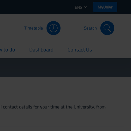
MyUnivr
ENG
Timetable
Search
 to do
Dashboard
Contact Us
rent
current
current
 contact details for your time at the University, from