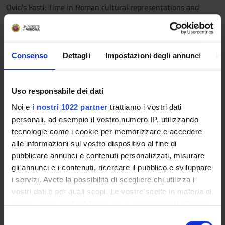
Ovid's Fasti: Time in Roman cultural representations and
myths.
Texts:
Consenso
Dettagli
Impostazioni degli annunci
In
1. P.Ovidio Nasone, I Fasti, Introduzione e traduzione di Luca
Canali, note di Marco Fucecchi, Biblioteca Universale Rizzoli,
Milano 1998 (Testo critico di riferimento: P. Ovidi Nasonis
Uso responsabile dei dati
Fastorum libri sex, recensuerunt E.H. Alton, D.E.W. Wormell, E.
Noi e
i nostri 1022 partner
trattiamo i vostri dati
Courtney, Leipzig 1997 (IV ed.).
personali, ad esempio il vostro numero IP, utilizzando
(vv. 1. 1-288; 2.533-684; 4. 247-348).
tecnologie come i cookie per memorizzare e accedere
alle informazioni sul vostro dispositivo al fine di
2. A. Cavarzere-A. De Vivo-P. Mastandrea, Letteratura latina.
pubblicare annunci e contenuti personalizzati, misurare
Una sintesi storica, Roma, Carocci, 2003.
gli annunci e i contenuti, ricercare il pubblico e sviluppare
i servizi. Avete la possibilità di scegliere chi utilizza i
3. A. Traina-G. Bernardi Perini, Propedeutica al latino
vostri dati e per quali scopi. Le vostre scelte in materia di
universitario, Bologna, Pàtron, 1998 (o edizione successiva):
privacy sono applicabili solo su questa proprietà digitale
capitoli I-III.
in cui avete effettuato le vostre scelte. È possibile
S