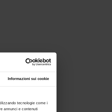
9 commi 1-4)
Informazioni sui cookie
9 commi 1-4)
9 commi 1-4)
utilizzando tecnologie come i
re annunci e contenuti