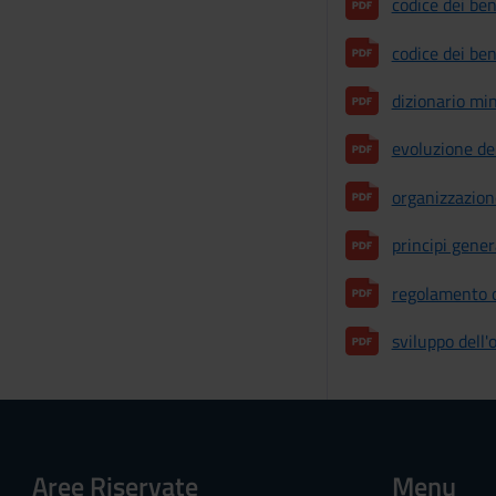
codice dei ben
codice dei ben
dizionario min
evoluzione de
organizzazio
principi gener
regolamento o
sviluppo dell'
Aree Riservate
Menu