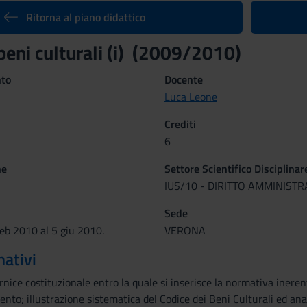
Ritorna al piano didattico
 beni culturali (i) (2009/2010)
nto
Docente
Luca Leone
Crediti
6
ne
Settore Scientifico Disciplinar
IUS/10 - DIRITTO AMMINISTR
Sede
feb 2010 al 5 giu 2010.
VERONA
mativi
nice costituzionale entro la quale si inserisce la normativa inerent
nto; illustrazione sistematica del Codice dei Beni Culturali ed analisi 