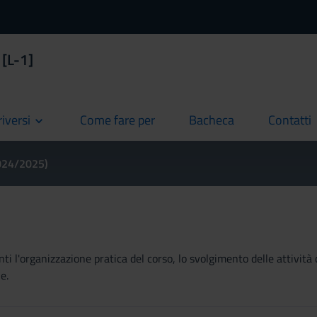
 [L-1]
riversi
Come fare per
Bacheca
Contatti
current
current
current
2024/2025)
ti l'organizzazione pratica del corso, lo svolgimento delle attività 
e.