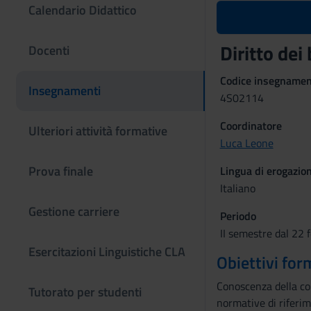
Calendario Didattico
Diritto dei
Docenti
Codice insegname
Insegnamenti
4S02114
Coordinatore
Ulteriori attività formative
Luca Leone
Prova finale
Lingua di erogazio
Italiano
Gestione carriere
Periodo
II semestre dal 22 
Esercitazioni Linguistiche CLA
Obiettivi for
Conoscenza della cor
Tutorato per studenti
normative di riferime