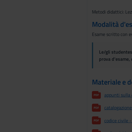
o
n
Metodi didattici: Lez
s
Modalità d'e
e
n
Esame scritto con e
s
o
Le/gli studentes
prova d'esame, d
Materiale e 
appunti sulla
catalogazione 
codice civile -