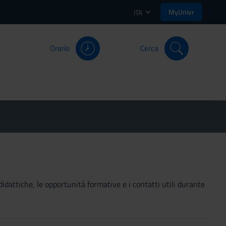
MyUnivr
ITA
Orario
Cerca
didattiche, le opportunità formative e i contatti utili durante