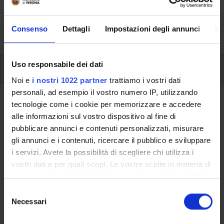
aspects of the Programme, lecture timetables, learning
activities and useful contact details for your time at the
Consenso
Dettagli
Impostazioni degli annunci
In
University, from enrolment to graduation.
Uso responsabile dei dati
Modules
Noi e
i nostri 1022 partner
trattiamo i vostri dati
personali, ad esempio il vostro numero IP, utilizzando
Back to the study plan
tecnologie come i cookie per memorizzare e accedere
alle informazioni sul vostro dispositivo al fine di
Basic laboratory of data (It will be
pubblicare annunci e contenuti personalizzati, misurare
activated in the A.Y. 2009/2010)
gli annunci e i contenuti, ricercare il pubblico e sviluppare
i servizi. Avete la possibilità di scegliere chi utilizza i
Teaching code
Credits
vostri dati e per quali scopi. Le vostre scelte in materia di
4S02115
3
privacy sono applicabili solo su questa proprietà digitale
in cui avete effettuato le vostre scelte. È possibile
S
Scientific Disciplinary Sector (SSD)
modificare o revocare il proprio consenso in qualsiasi
Necessari
e
- - -
momento dalla Dichiarazione sui cookie o facendo clic
l