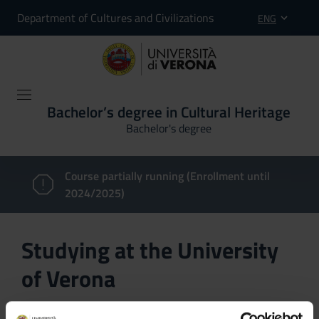
Department of Cultures and Civilizations
ENG
Bachelor’s degree in Cultural Heritage
Bachelor's degree
Course partially running (Enrollment until
2024/2025)
Studying at the University
of Verona
Here you can find information on the organisational